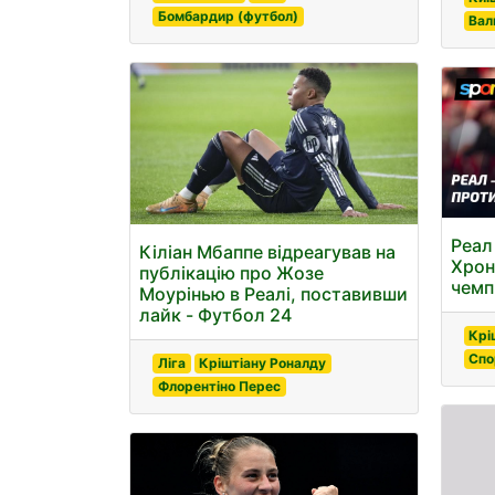
Бомбардир (футбол)
Вал
Реал
Кіліан Мбаппе відреагував на
Хроні
публікацію про Жозе
чемпі
Моурінью в Реалі, поставивши
лайк - Футбол 24
Крі
Спо
Ліга
Кріштіану Роналду
Флорентіно Перес