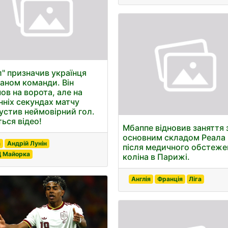
л" призначив українця
таном команди. Він
ов на ворота, але на
нніх секундах матчу
устив неймовірний гол.
ться відео!
Мбаппе відновив заняття 
основним складом Реала
а
Андрій Лунін
після медичного обстеже
 Майорка
коліна в Парижі.
Англія
Франція
Ліга