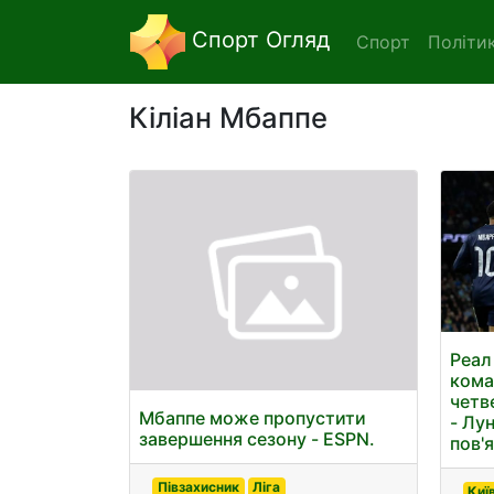
Спорт Огляд
Спорт
Політи
Кіліан Мбаппе
Реал
кома
четв
Мбаппе може пропустити
- Лу
завершення сезону - ESPN.
пов'
Півзахисник
Ліга
Киї