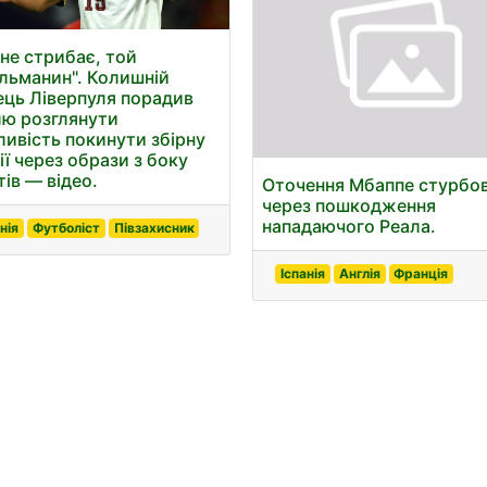
 не стрибає, той
льманин". Колишній
ець Ліверпуля порадив
ю розглянути
ивість покинути збірну
ії через образи з боку
тів — відео.
Оточення Мбаппе стурбо
через пошкодження
нападаючого Реала.
нія
Футболіст
Півзахисник
Іспанія
Англія
Франція