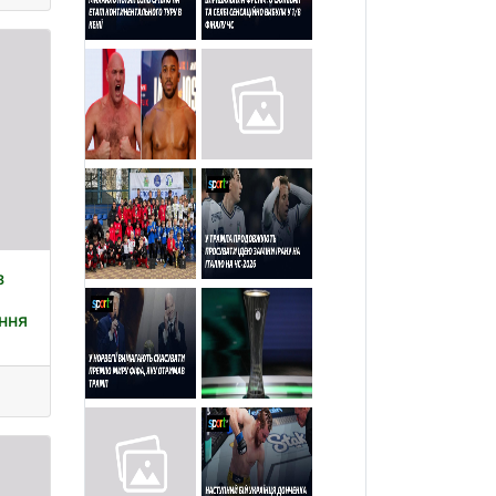
з
ння