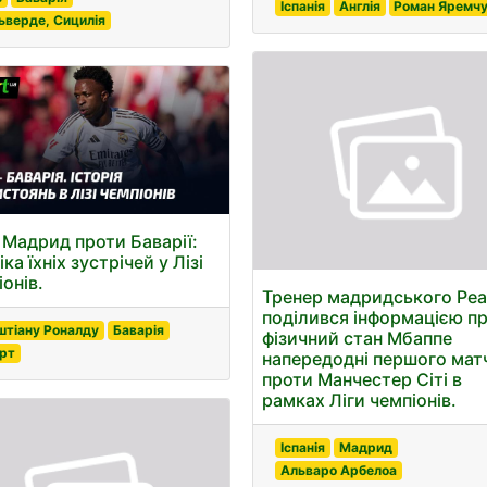
Іспанія
Англія
Роман Яремч
ьверде, Сицилія
 Мадрид проти Баварії:
ка їхніх зустрічей у Лізі
онів.
Тренер мадридського Ре
поділився інформацією п
штіану Роналду
Баварія
фізичний стан Мбаппе
рт
напередодні першого мат
проти Манчестер Сіті в
рамках Ліги чемпіонів.
Іспанія
Мадрид
Альваро Арбелоа