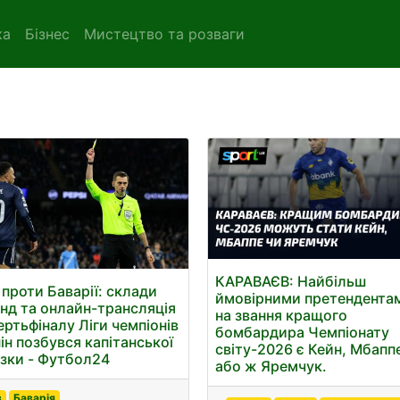
ка
Бізнес
Мистецтво та розваги
КАРАВАЄВ: Найбільш
 проти Баварії: склади
ймовірними претендента
нд та онлайн-трансляція
на звання кращого
ертьфіналу Ліги чемпіонів
бомбардира Чемпіонату
нін позбувся капітанської
світу-2026 є Кейн, Мбапп
язки - Футбол24
або ж Яремчук.
в
Баварія