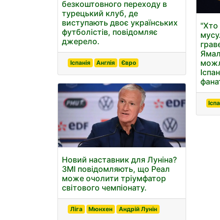
безкоштовного переходу в
турецький клуб, де
виступають двоє українських
"Хто
футболістів, повідомляє
мусу
джерело.
грав
Ямал
можл
Іспанія
Англія
Євро
Іспан
фана
Іспа
Новий наставник для Луніна?
ЗМІ повідомляють, що Реал
може очолити тріумфатор
світового чемпіонату.
Ліга
Мюнхен
Андрій Лунін