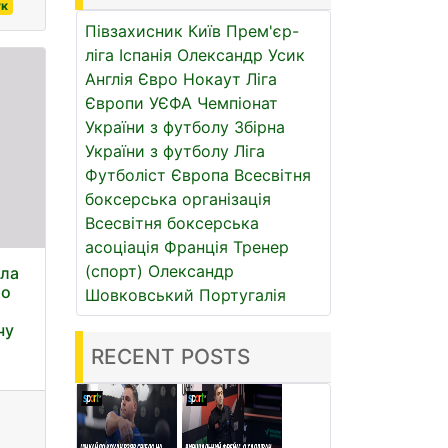
ук
Півзахисник
Київ
Прем'єр-
ліга
Іспанія
Олександр Усик
Англія
Євро
Нокаут
Ліга
Європи УЄФА
Чемпіонат
України з футболу
Збірна
України з футболу
Ліга
Футболіст
Європа
Всесвітня
боксерська організація
Всесвітня боксерська
асоціація
Франція
Тренер
(спорт)
Олександр
ала
ро
Шовковський
Португалія
чу
RECENT POSTS