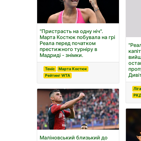
"Пристрасть на одну ніч".
Марта Костюк побувала на грі
Реала перед початком
"Реа
престижного турніру в
капі
Мадриді - знімки.
вийш
оста
проп
Теніс
Марта Костюк
Диві
Рейтинг WTA
Ліг
РКД
Маліновський близький до