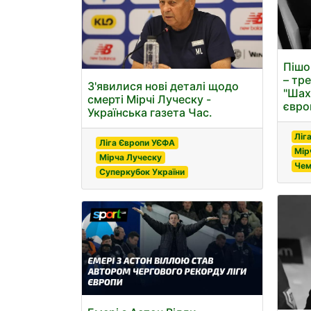
Пішо
– тр
З'явилися нові деталі щодо
"Шах
смерті Мірчі Луческу -
євро
Українська газета Час.
Ліг
Ліга Європи УЄФА
Мір
Мірча Луческу
Чем
Суперкубок України