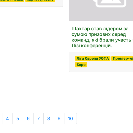
Шахтар став лідером за
сумою призових серед
команд, які брали участь 
Лізі конференцій.
Ліга Європи УЄФА
Прем'єр-лі
Євро
4
5
6
7
8
9
10