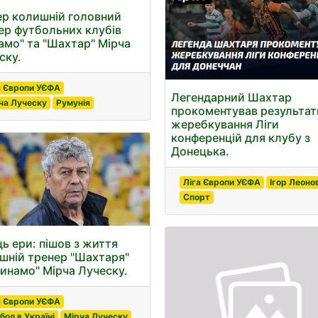
р колишній головний
ер футбольних клубів
амо" та "Шахтар" Мірча
ску.
а Європи УЄФА
Легендарний Шахтар
ча Луческу
Румунія
прокоментував результат
жеребкування Ліги
конференцій для клубу з
Донецька.
Ліга Європи УЄФА
Ігор Леоно
Спорт
ць ери: пішов з життя
шній тренер "Шахтаря"
Динамо" Мірча Луческу.
а Європи УЄФА
бол в Україні
Мірча Луческу