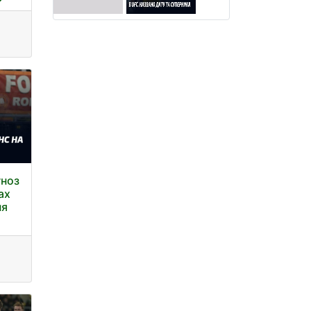
гноз
ах
ня