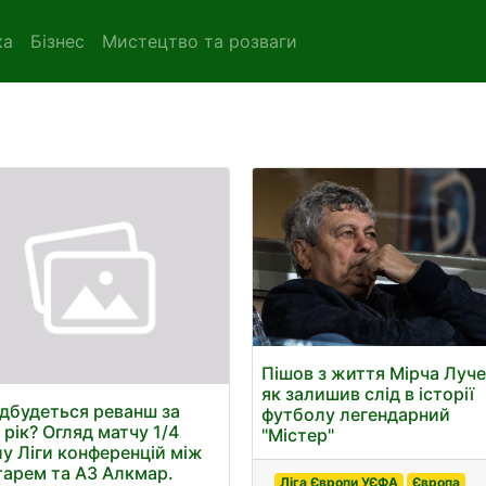
ка
Бізнес
Мистецтво та розваги
Пішов з життя Мірча Луче
як залишив слід в історії
ідбудеться реванш за
футболу легендарний
 рік? Огляд матчу 1/4
"Містер"
лу Ліги конференцій між
арем та АЗ Алкмар.
Ліга Європи УЄФА
Європа