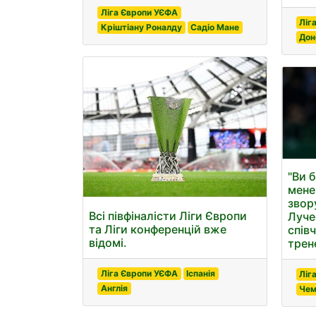
Ліга Європи УЄФА
Ліг
Кріштіану Роналду
Садіо Мане
Дон
"Ви 
мене.
звор
Всі півфіналісти Ліги Європи
Луче
та Ліги конференцій вже
спів
відомі.
трен
Ліга Європи УЄФА
Іспанія
Ліг
Англія
Чем