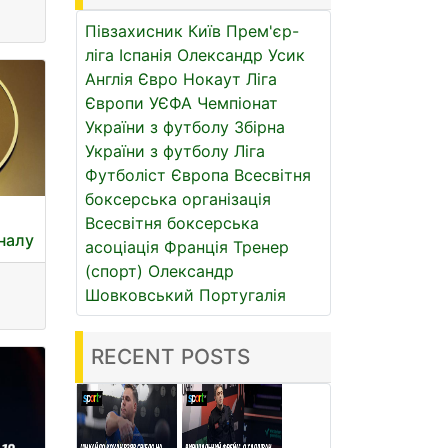
Півзахисник
Київ
Прем'єр-
ліга
Іспанія
Олександр Усик
Англія
Євро
Нокаут
Ліга
Європи УЄФА
Чемпіонат
України з футболу
Збірна
України з футболу
Ліга
Футболіст
Європа
Всесвітня
боксерська організація
Всесвітня боксерська
іналу
асоціація
Франція
Тренер
(спорт)
Олександр
Шовковський
Португалія
RECENT POSTS