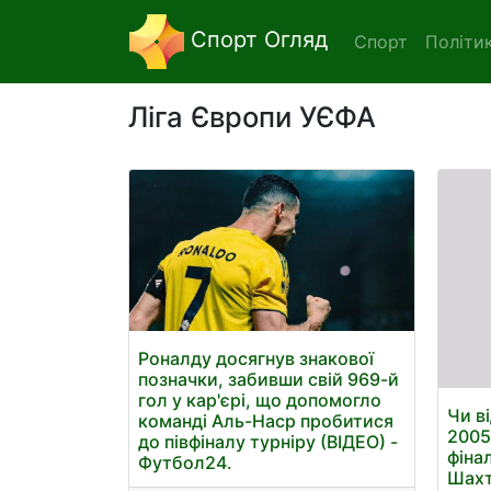
Спорт Огляд
Спорт
Політи
Ліга Європи УЄФА
Роналду досягнув знакової
позначки, забивши свій 969-й
гол у кар'єрі, що допомогло
Чи в
команді Аль-Наср пробитися
2005
до півфіналу турніру (ВІДЕО) -
фіна
Футбол24.
Шахт