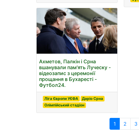
Ахметов, Палкін і Срна
вшанували пам'ять Луческу -
відеозапис з церемонії
прощання в Бухаресті -
Футбол24.
Ліга Європи УЄФА
Даріо Срна
Олімпійський стадіон
1
2
3