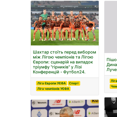
Шахтар стоїть перед вибором
між Лігою чемпіонів та Лігою
Пішо
Європи: сценарій на випадок
Дина
тріумфу "гірників" у Лізі
Луче
Конференцій - Футбол24.
Ліг
Ліга Європи УЄФА
Спорт
Чем
Ліга чемпіонів УЄФА