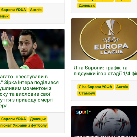
Донецьк
а Європи УЄФА
Англія
ецьк
Ліга Європи: графік та
підсумки ігор стадії 1/4 ф
багато інвестували в
" Зірка Інтера поділився
Ліга Європи УЄФА
Англія
ушливим моментом з
ску та висловив свої
Стамбул
чуття з приводу смерті
ера.
а Європи УЄФА
Донецьк
піонат України з футболу