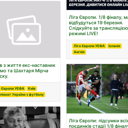
Ліга Європи. 1/8 фіналу, м
відбудуться 19 березня.
Слідкуйте за трансляцією
режимі LIVE!
Ліга Європи УЄФА
Іспанія
Англія
в з життя екс-наставник
мо та Шахтаря Мірча
ску.
а Європи УЄФА
Київ
піонат України з футболу
Ліга Європи: підсумки всі
поєдинків стадії 1/8 фінал