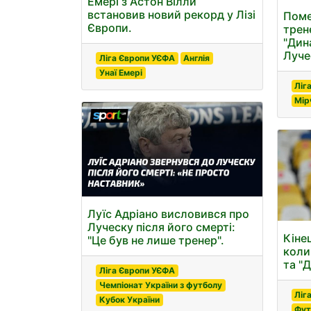
Емері з Астон Вілли
встановив новий рекорд у Лізі
Поме
Європи.
трен
"Дин
Луче
Ліга Європи УЄФА
Англія
Унаї Емері
Ліг
Мір
Луїс Адріано висловився про
Луческу після його смерті:
Кіне
"Це був не лише тренер".
коли
та "
Ліга Європи УЄФА
Чемпіонат України з футболу
Ліг
Кубок України
Фут