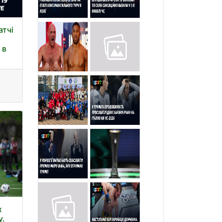
атчі
 в
х
у.