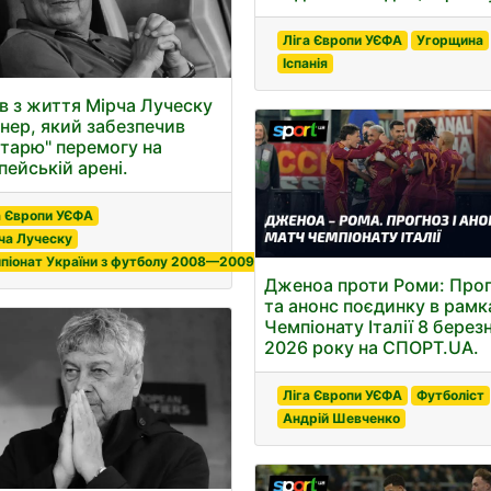
Ліга Європи УЄФА
Угорщина
Іспанія
в з життя Мірча Луческу
енер, який забезпечив
тарю" перемогу на
пейській арені.
а Європи УЄФА
ча Луческу
піонат України з футболу 2008—2009
Дженоа проти Роми: Про
та анонс поєдинку в рамк
Чемпіонату Італії 8 берез
2026 року на СПОРТ.UA.
Ліга Європи УЄФА
Футболіст
Андрій Шевченко