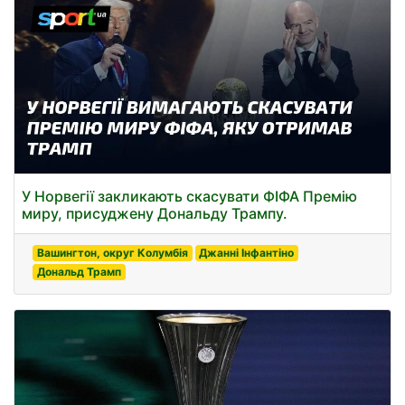
У Норвегії закликають скасувати ФІФА Премію
миру, присуджену Дональду Трампу.
Вашингтон, округ Колумбія
Джанні Інфантіно
Дональд Трамп