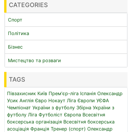
CATEGORIES
Спорт
Політика
Бізнес
Мистецтво та розваги
TAGS
Півзахисник
Київ
Прем'єр-ліга
Іспанія
Олександр
Усик
Англія
Євро
Нокаут
Ліга Європи УЄФА
Чемпіонат України з футболу
Збірна України з
футболу
Ліга
Футболіст
Європа
Всесвітня
боксерська організація
Всесвітня боксерська
асоціація
Франція
Тренер (спорт)
Олександр