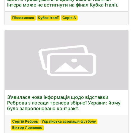
Інтера може не встигнути на фінал Кубка Італії.
Півзахисник
Кубок Італії
Серія А
З'явилася нова інформація щодо відставки
Реброва з посади тренера збірної України: йому
було запропоновано контракт.
Сергій Ребров
Українська асоціація футболу
Віктор Леоненко