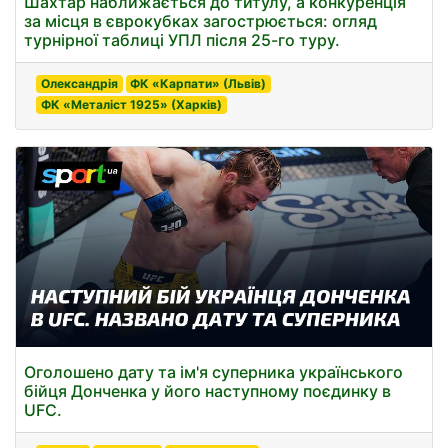
Шахтар наближається до титулу, а конкуренція
за місця в єврокубках загострюється: огляд
турнірної таблиці УПЛ після 25-го туру.
Олександрія
ФК «Карпати» (Львів)
ФК «Металіст 1925» (Харків)
Оголошено дату та ім'я суперника українського
бійця Донченка у його наступному поєдинку в
UFC.