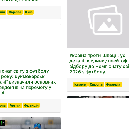
нія
Європа
Київ
Україна проти Швеції: усі
деталі поєдинку плей-оф
відбору до Чемпіонату св
іонат світу з футболу
2026 з футболу.
 року: букмекерські
анії визначили основних
Іспанія
Європа
Франція
ендентів на перемогу у
рі.
опа
Англія
Франція