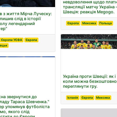
невдоволення щодо платн
трансляції матчу Україна 
Швеція: реакція Megogo.
в з життя Мірча Луческу:
лишив слід в історії
олу легендарний
Європа
Мексика
Польща
тер"
а Європи УЄФА
Європа
ецьк
Україна проти Швеції: як і
коли можна безкоштовно
переглянути гру.
на звернутися до
Іспанія
Європа
Мексика
ладу Тараса Шевченка."
ер упомянув футболіста
мо, якого слід
устити до Європи.