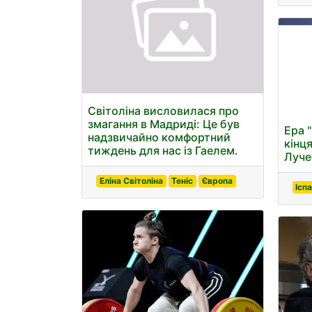
Світоліна висловилася про
змагання в Мадриді: Це був
Ера 
надзвичайно комфортний
кінц
тиждень для нас із Гаелем.
Луче
Еліна Світоліна
Теніс
Європа
Іспа