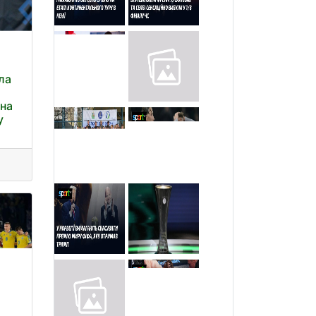
ла
 на
у