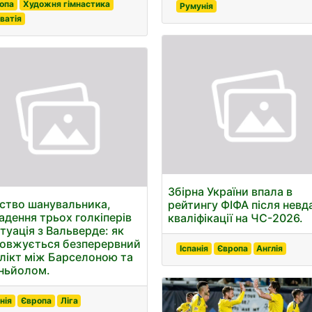
опа
Художня гімнастика
Румунія
ватія
Збірна України впала в
ство шанувальника,
рейтингу ФІФА після невда
адення трьох голкіперів
кваліфікації на ЧС-2026.
итуація з Вальверде: як
овжується безперервний
Іспанія
Європа
Англія
лікт між Барселоною та
ньйолом.
нія
Європа
Ліга