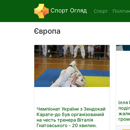
Спорт Огляд
Спорт
Політи
Європа
Ілля 
поді
Чемпіонат України з Зендокай
жалю
Карате-до був організований
гром
на честь тренера Віталія
Гнатовського - 20 хвилин.