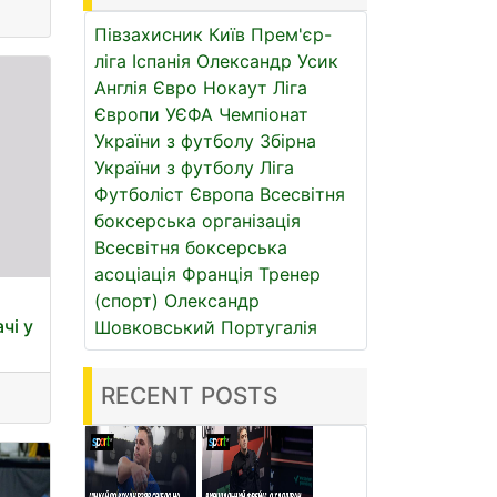
Півзахисник
Київ
Прем'єр-
ліга
Іспанія
Олександр Усик
Англія
Євро
Нокаут
Ліга
Європи УЄФА
Чемпіонат
України з футболу
Збірна
України з футболу
Ліга
Футболіст
Європа
Всесвітня
боксерська організація
Всесвітня боксерська
асоціація
Франція
Тренер
(спорт)
Олександр
чі у
Шовковський
Португалія
RECENT POSTS