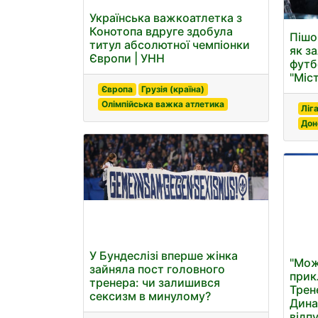
Українська важкоатлетка з
Конотопа вдруге здобула
Пішо
титул абсолютної чемпіонки
як за
Європи | УНН
футб
"Міс
Європа
Грузія (країна)
Олімпійська важка атлетика
Ліг
Дон
У Бундеслізі вперше жінка
"Мож
зайняла пост головного
прик
тренера: чи залишився
Трен
сексизм в минулому?
Дина
відп