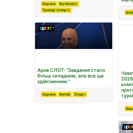
Європа
Футболіст
Тренер (спорт)
Іспа
Арне СЛОТ: "Завдання стало
Чемп
більш складним, але все ще
2026
здійсненним."
комп
прет
Європа
Англія
Спорт
турні
Євр