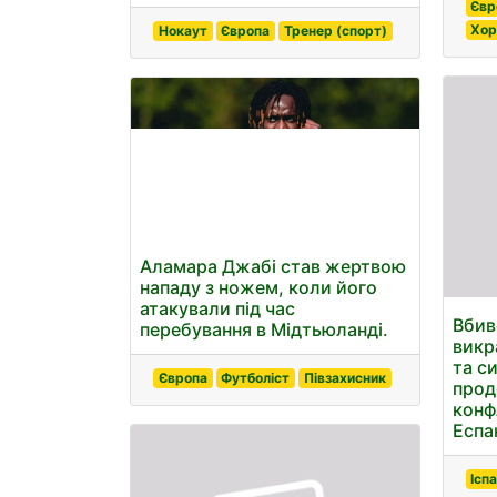
Євр
Хор
Нокаут
Європа
Тренер (спорт)
Аламара Джабі став жертвою
нападу з ножем, коли його
атакували під час
Вбив
перебування в Мідтьюланді.
викр
та с
Європа
Футболіст
Півзахисник
прод
конф
Еспа
Іспа