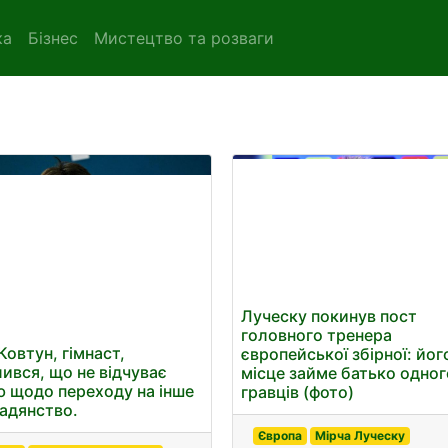
ка
Бізнес
Мистецтво та розваги
Луческу покинув пост
головного тренера
Ковтун, гімнаст,
європейської збірної: йог
лився, що не відчуває
місце займе батько одног
 щодо переходу на інше
гравців (фото)
адянство.
Європа
Мірча Луческу