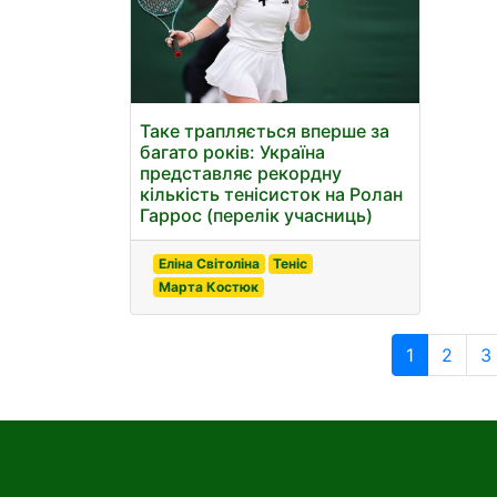
Таке трапляється вперше за
багато років: Україна
представляє рекордну
кількість тенісисток на Ролан
Гаррос (перелік учасниць)
Еліна Світоліна
Теніс
Марта Костюк
1
2
3