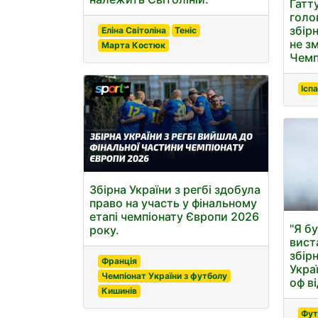
Гатт
голо
збірн
Еліна Світоліна
Теніс
не з
Марта Костюк
Чемп
Іспа
Збірна України з регбі здобула
право на участь у фінальному
етапі чемпіонату Європи 2026
"Я б
року.
вист
збір
Франція
Укра
Чемпіонат України з футболу
оф в
Кишинів
Фут