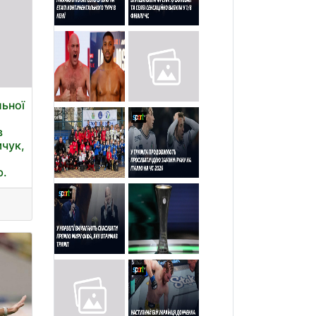
льної
о
в
мчук,
ю.