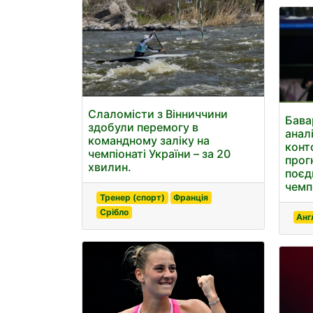
Слаломісти з Вінниччини
Бава
здобули перемогу в
анал
командному заліку на
конт
чемпіонаті України – за 20
прог
хвилин.
поєд
чемпі
Тренер (спорт)
Франція
Срібло
Анг