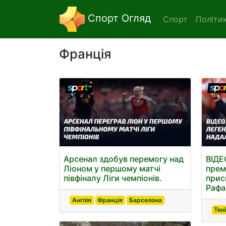
Спорт Огляд
Спорт
Політи
Франція
Арсенал здобув перемогу над
ВІДЕ
Ліоном у першому матчі
прем
півфіналу Ліги чемпіонів.
прис
Рафа
Англія
Франція
Барселона
Тен