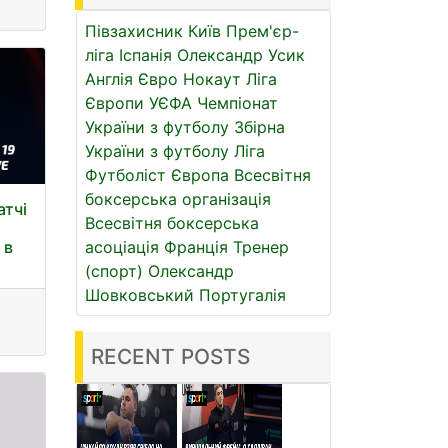
Півзахисник
Київ
Прем'єр-
ліга
Іспанія
Олександр Усик
Англія
Євро
Нокаут
Ліга
Європи УЄФА
Чемпіонат
України з футболу
Збірна
України з футболу
Ліга
Футболіст
Європа
Всесвітня
боксерська організація
атчі
Всесвітня боксерська
 в
асоціація
Франція
Тренер
(спорт)
Олександр
Шовковський
Португалія
RECENT POSTS