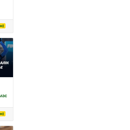
он)
має
он)