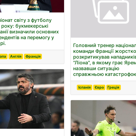
іонат світу з футболу
 року: букмекерські
анії визначили основних
ендентів на перемогу у
рі.
Головний тренер націона
команди Франції жорстк
розкритикував нападникі
опа
Англія
Франція
"Ліона", в якому грає Яре
назвавши ситуацію
справжньою катастрофо
Іспанія
Євро
Греція