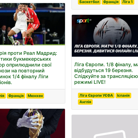
Баскетбол
Франція
Ліга 1
рія проти Реал Мадрид:
ітики букмекерських
Ліга Європи. 1/8 фіналу, м
ор оприлюднили свої
відбудуться 19 березня.
нози на повторний
Слідкуйте за трансляцією
инок 1/4 фіналу Ліги
режимі LIVE!
онів.
Ліга Європи УЄФА
Іспанія
лія
Франція
Мюнхен
Англія