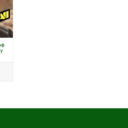
оф
 у