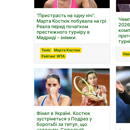
"Пристрасть на одну ніч".
Чемп
Марта Костюк побувала на грі
2026
Реала перед початком
комп
престижного турніру в
прет
Мадриді - знімки.
турні
Теніс
Марта Костюк
Євр
Рейтинг WTA
Фінал в Україні. Костюк
зустрінеться з Подрез у
боротьбі за титул, що
належить Світоліній.