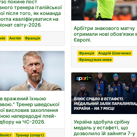
узо покине пост
вного тренера італійської
ої після того, як команда
могла кваліфікуватися на
іонат світу-2026.
Арбітри знакового матчу
отримали нові обов'язки 
нія
Англія
Франція
Європі.
Франція
Андрій Шевченко
Французька мова
ув вражений їхньою
авою." Тренер шведської
ної висловив захоплення
їною напередодні плей-
Україна здобула срібну
ідбору на ЧС-2026.
медаль у естафеті, що
дозволило їй зайняти 7-у
боліст
Тренер (спорт)