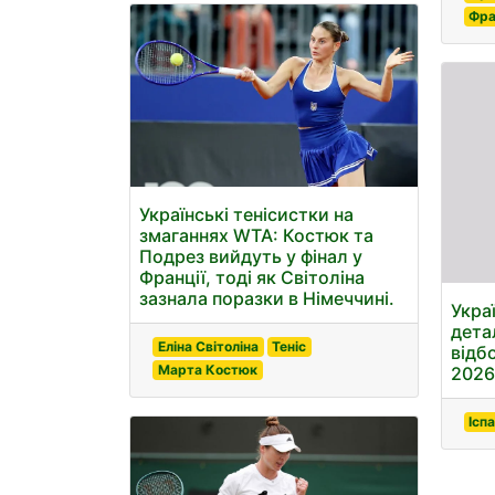
Фра
Українські тенісистки на
змаганнях WTA: Костюк та
Подрез вийдуть у фінал у
Франції, тоді як Світоліна
зазнала поразки в Німеччині.
Украї
дета
Еліна Світоліна
Теніс
відб
Марта Костюк
2026
Іспа