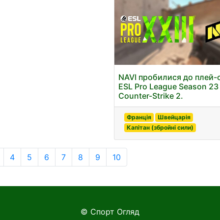
NAVI пробилися до плей-
ESL Pro League Season 23
Counter-Strike 2.
Франція
Швейцарія
Капітан (збройні сили)
4
5
6
7
8
9
10
© Спорт Огляд