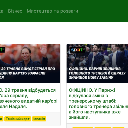
ка
Бізнес
Мистецтво та розваги
О. 29 травня відбудеться
ОФІЦІЙНО. У Парижі
'єра серіалу,
відбулася зміна в
вяченого видатній кар'єрі
тренерському штабі:
еля Надаля.
головного тренера звільн
а його наступника вже
знайшли.
іс
Тенісний корт
Іспанія