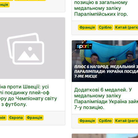
позицію в загальному
нція
медальному заліку
Паралімпійських ігор.
Франція
Срібло
Китай (регі
на проти Швеції: усі
Додаткові 6 медалей. У
лі поєдинку плей-оф
медальному заліку
ору до Чемпіонату світу
Паралімпіади Україна зай
 з футболу.
7-у позицію.
нія
Європа
Франція
Франція
Срібло
Китай (регі