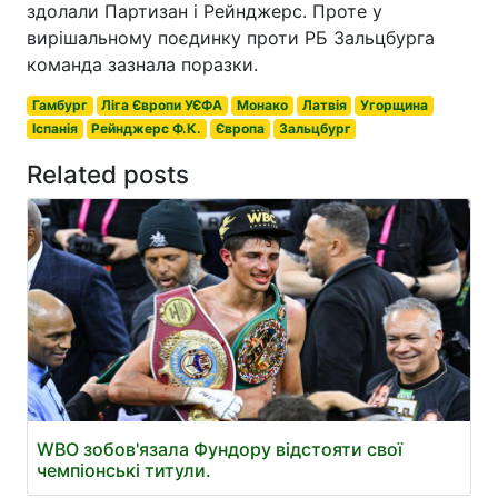
здолали Партизан і Рейнджерс. Проте у
вирішальному поєдинку проти РБ Зальцбурга
команда зазнала поразки.
Гамбург
Ліга Європи УЄФА
Монако
Латвія
Угорщина
Іспанія
Рейнджерс Ф.К.
Європа
Зальцбург
Related posts
WBO зобов'язала Фундору відстояти свої
чемпіонські титули.