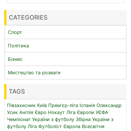
CATEGORIES
Спорт
Політика
Бізнес
Мистецтво та розваги
TAGS
Півзахисник
Київ
Прем'єр-ліга
Іспанія
Олександр
Усик
Англія
Євро
Нокаут
Ліга Європи УЄФА
Чемпіонат України з футболу
Збірна України з
футболу
Ліга
Футболіст
Європа
Всесвітня