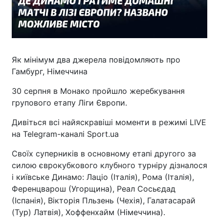
Як мінімум два джерела повідомляють про
Гамбург, Німеччина
30 серпня в Монако пройшло жеребкування
групового етапу Ліги Європи.
Дивіться всі найяскравіші моменти в режимі LIVE
на Telegram-каналі Sport.ua
Своїх суперників в основному етапі другого за
силою єврокубкового клубного турніру дізналося
і київське Динамо: Лаціо (Італія), Рома (Італія),
Ференцварош (Угорщина), Реал Сосьєдад
(Іспанія), Вікторія Пльзень (Чехія), Галатасарай
(Тур) Латвія), Хоффенхайм (Німеччина).