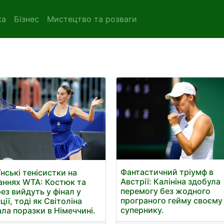
ка
Бізнес
Мистецтво та розваги
Фантастичний тріумф в
їнські тенісистки на
Австрії: Калініна здобула
аннях WTA: Костюк та
перемогу без жодного
ез вийдуть у фінал у
програного гейму своєму
ії, тоді як Світоліна
супернику.
ала поразки в Німеччині.