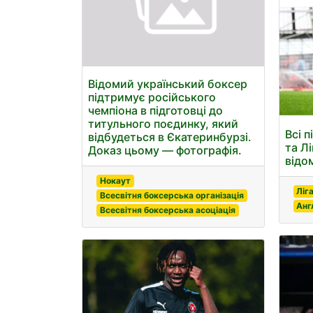
Відомий український боксер
підтримує російського
чемпіона в підготовці до
титульного поєдинку, який
Всі п
відбудеться в Єкатеринбурзі.
та Л
Доказ цьому — фотографія.
відом
Нокаут
Ліг
Всесвітня боксерська організація
Анг
Всесвітня боксерська асоціація