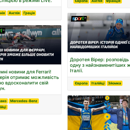
сляцією в режимі LIVE.
Європа
Англія
Франція
нія
Англія
Греція
Доротея Вірер: розповідь
одну з найзнаменитіших 
Італії.
ні новини для Ferrari!
ерія отримає можливість
но вдосконалити свій
Європа
Італійці
Зйомка
ун.
ако
Mercedes-Benz
ійці