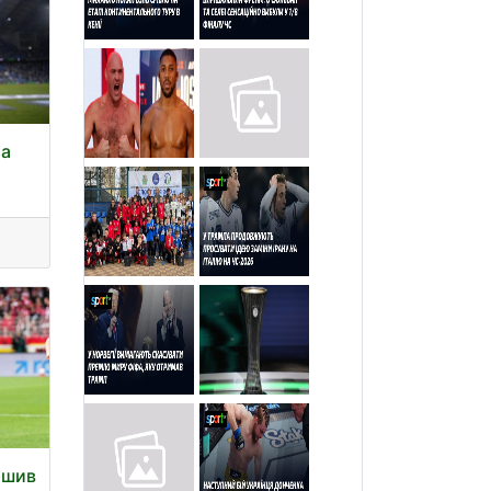
та
ршив