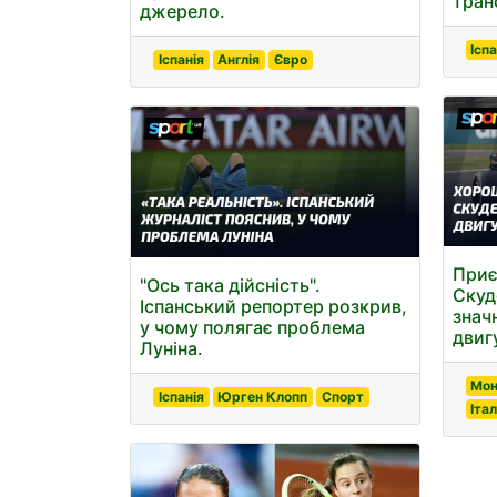
тран
джерело.
Іспа
Іспанія
Англія
Євро
Приєм
"Ось така дійсність".
Скуд
Іспанський репортер розкрив,
знач
у чому полягає проблема
двиг
Луніна.
Мон
Іспанія
Юрген Клопп
Спорт
Італ