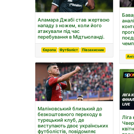
Бава
Аламара Джабі став жертвою
анал
нападу з ножем, коли його
конт
атакували під час
прог
перебування в Мідтьюланді.
поєд
чемпі
Європа
Футболіст
Півзахисник
Анг
Маліновський близький до
безкоштовного переходу в
Ліга
турецький клуб, де
Чвер
виступають двоє українських
квіт
футболістів, повідомляє