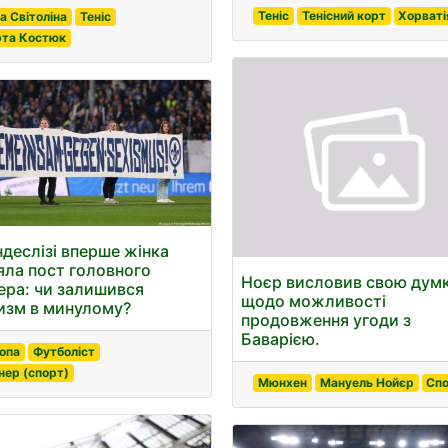
Теніс
Тенісний корт
Хорваті
на Світоліна
Теніс
та Костюк
ндеслізі вперше жінка
яла пост головного
Ноєр висловив свою дум
ера: чи залишився
щодо можливості
изм в минулому?
продовження угоди з
Баварією.
опа
Футболіст
нер (спорт)
Мюнхен
Мануель Нойєр
Сп