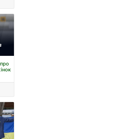
 про
жінок