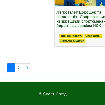
Легкоатлет Дорощук та
скелетоніст Лавренюк ви
найкращими спортсмена
березня за версією НОК |
Тренер (спорт)
Спортсмен
Ярослав Мудрий
1
2
3
© Спорт Огляд