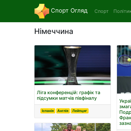
Спорт Огляд
Спорт
Політи
Німеччина
Ліга конференцій: графік та
підсумки матчів півфіналу
Укра
змаг
Іспанія
Англія
Лейпциг
Подр
Франц
зазн