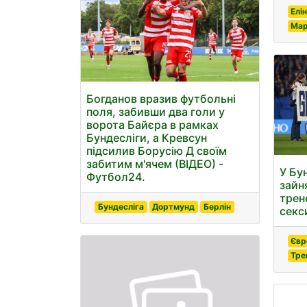
Елі
Мар
Богданов вразив футбольні
поля, забивши два голи у
ворота Байєра в рамках
Бундесліги, а Кревсун
підсилив Борусію Д своїм
забитим м'ячем (ВІДЕО) -
У Бу
Футбол24.
зайн
трен
Бундесліга
Дортмунд
Берлін
секс
Євр
Тре