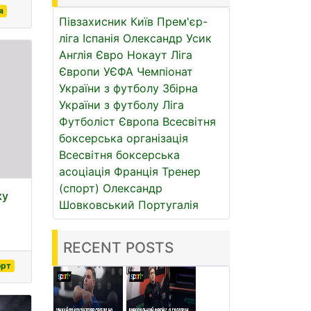
я
Півзахисник
Київ
Прем'єр-
ліга
Іспанія
Олександр Усик
Англія
Євро
Нокаут
Ліга
Європи УЄФА
Чемпіонат
України з футболу
Збірна
України з футболу
Ліга
Футболіст
Європа
Всесвітня
боксерська організація
Всесвітня боксерська
асоціація
Франція
Тренер
(спорт)
Олександр
ку
Шовковський
Португалія
RECENT POSTS
орт