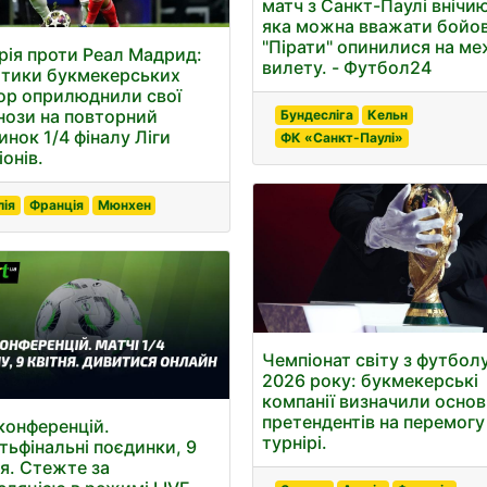
матч з Санкт-Паулі внічи
яка можна вважати бойо
"Пірати" опинилися на ме
рія проти Реал Мадрид:
вилету. - Футбол24
ітики букмекерських
ор оприлюднили свої
нози на повторний
Бундесліга
Кельн
инок 1/4 фіналу Ліги
ФК «Санкт-Паулі»
онів.
лія
Франція
Мюнхен
Чемпіонат світу з футбол
2026 року: букмекерські
компанії визначили осно
претендентів на перемогу
 конференцій.
турнірі.
тьфінальні поєдинки, 9
ня. Стежте за