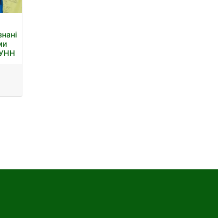
знані
ми
 УНН