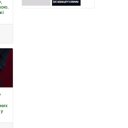
ю,
вою.
жі
у
вних
 у