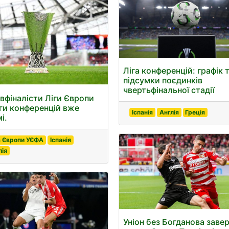
Ліга конференцій: графік 
підсумки поєдинків
чвертьфінальної стадії
івфіналісти Ліги Європи
іги конференцій вже
Іспанія
Англія
Греція
і.
а Європи УЄФА
Іспанія
лія
Уніон без Богданова заве