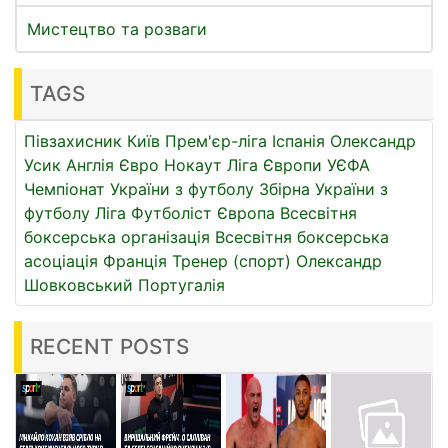
Мистецтво та розваги
TAGS
Півзахисник
Київ
Прем'єр-ліга
Іспанія
Олександр
Усик
Англія
Євро
Нокаут
Ліга Європи УЄФА
Чемпіонат України з футболу
Збірна України з
футболу
Ліга
Футболіст
Європа
Всесвітня
боксерська організація
Всесвітня боксерська
асоціація
Франція
Тренер (спорт)
Олександр
Шовковський
Португалія
RECENT POSTS