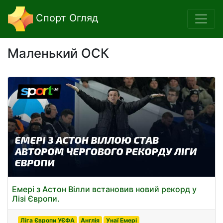
Спорт Огляд
Маленький ОСК
Емері з Астон Вілли встановив новий рекорд у
Лізі Європи.
Ліга Європи УЄФА
Англія
Унаї Емері