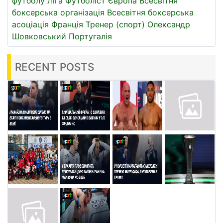
футболу
Ліга
Футболіст
Європа
Всесвітня
боксерська організація
Всесвітня боксерська
асоціація
Франція
Тренер (спорт)
Олександр
Шовковський
Португалія
RECENT POSTS