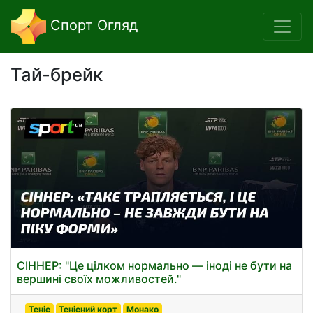
Спорт Огляд
Тай-брейк
СІННЕР: "Це цілком нормально — іноді не бути на
вершині своїх можливостей."
Теніс
Тенісний корт
Монако