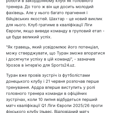
роботи в закордонному клубі як головного
тренера. До того ж він ще досить молодий
фахівець. Але у нього багато прагнення і
бійцівських якостей. Шахтар - це новий виклик
для нього. Клуб гратиме в кваліфікації Ліги
Європи, якщо виведе команду в груповий етап -
це буде великий успіх.
"Як гравець, який усвідомлює його потенціал,
можу стверджувати, що Туран зможе впоратися
і досягнути успіху в цій команді", - зазначив
Урозов в інтерв'ю для Sports24.uz.
Туран вже провів зустріч із футболістами
донецького клубу і 21 червня розпочав перше
тренування. Ардра вперше виступить у ролі
головного тренера команди в офіційних
зустрічах, коли 10 липня відбудеться перший
матч кваліфікації Q1 Ліги Європи 2025/26 проти
фінського клубу Ільвес. Відповідний матч