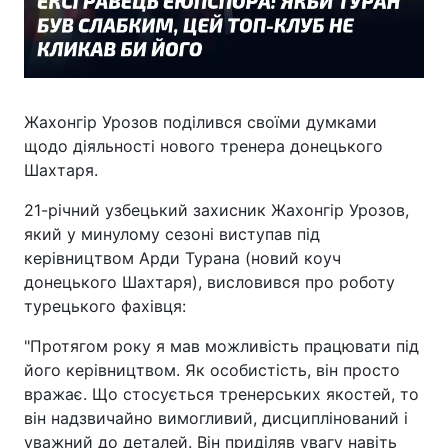
Жахонгір Урозов поділився своїми думками
щодо діяльності нового тренера донецького
Шахтаря.
21-річний узбецький захисник Жахонгір Урозов,
який у минулому сезоні виступав під
керівництвом Арди Турана (новий коуч
донецького Шахтаря), висловився про роботу
турецького фахівця:
"Протягом року я мав можливість працювати під
його керівництвом. Як особистість, він просто
вражає. Що стосується тренерських якостей, то
він надзвичайно вимогливий, дисциплінований і
уважний до деталей. Він приділяв увагу навіть