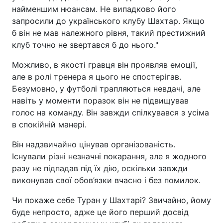
найменшим нюансам. Не випадково його
запросили до українського клубу Шахтар. Якщо
б він не мав належного рівня, такий престижний
клуб точно не звертався б до нього."
Можливо, в якості гравця він проявляв емоції,
але в ролі тренера я цього не спостерігав.
Безумовно, у футболі трапляються невдачі, але
навіть у моменти поразок він не підвищував
голос на команду. Він завжди спілкувався з усіма
в спокійній манері.
Він надзвичайно цінував організованість.
Існували різні незначні покарання, але я жодного
разу не підпадав під їх дію, оскільки завжди
виконував свої обов’язки вчасно і без помилок.
Чи покаже себе Туран у Шахтарі? Звичайно, йому
буде непросто, адже це його перший досвід