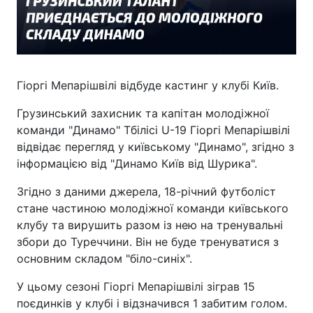
Гіоргі Мепарішвілі відбуде кастинг у клубі Київ.
Грузинський захисник та капітан молодіжної
команди "Динамо" Тбілісі U-19 Гіоргі Мепарішвілі
відвідає перегляд у київському "Динамо", згідно з
інформацією від "Динамо Київ від Шурика".
Згідно з даними джерела, 18-річний футболіст
стане частиною молодіжної команди київського
клубу та вирушить разом із нею на тренувальні
збори до Туреччини. Він не буде тренуватися з
основним складом "біло-синіх".
У цьому сезоні Гіоргі Мепарішвілі зіграв 15
поєдинків у клубі і відзначився 1 забитим голом.