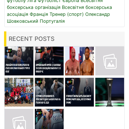
футболу
Ліга
Футболіст
Європа
Всесвітня
боксерська організація
Всесвітня боксерська
асоціація
Франція
Тренер (спорт)
Олександр
Шовковський
Португалія
RECENT POSTS