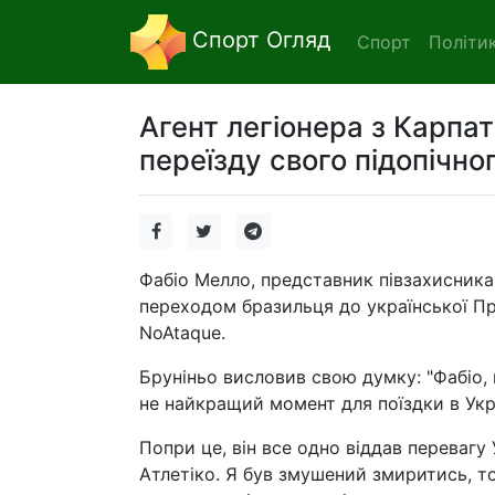
Спорт Огляд
Спорт
Політи
Агент легіонера з Карпа
переїзду свого підопічног
Фабіо Мелло, представник півзахисник
переходом бразильця до української Пре
NoAtaque.
Бруніньо висловив свою думку: "Фабіо, м
не найкращий момент для поїздки в Укра
Попри це, він все одно віддав перевагу 
Атлетіко. Я був змушений змиритись, то