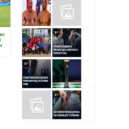
ес
і
и