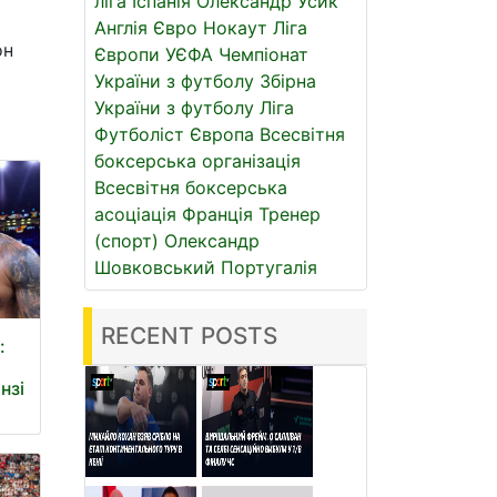
ліга
Іспанія
Олександр Усик
Англія
Євро
Нокаут
Ліга
он
Європи УЄФА
Чемпіонат
України з футболу
Збірна
України з футболу
Ліга
Футболіст
Європа
Всесвітня
боксерська організація
Всесвітня боксерська
асоціація
Франція
Тренер
(спорт)
Олександр
Шовковський
Португалія
RECENT POSTS
:
о
нзі