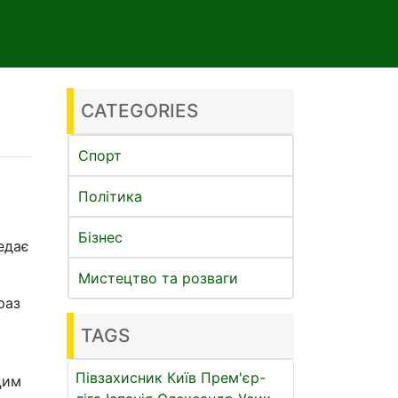
CATEGORIES
Спорт
Політика
Бізнес
едає
Мистецтво та розваги
раз
TAGS
Півзахисник
Київ
Прем'єр-
цим