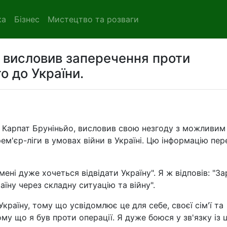
ка
Бізнес
Мистецтво та розваги
т висловив заперечення проти
о до України.
а Карпат Бруніньйо, висловив свою незгоду з можливим
м'єр-ліги в умовах війни в Україні. Цю інформацію пер
ені дуже хочеться відвідати Україну". Я ж відповів: "За
їну через складну ситуацію та війну".
Україну, тому що усвідомлює це для себе, своєї сім'ї та
му що я був проти операції. Я дуже боюся у зв'язку із 