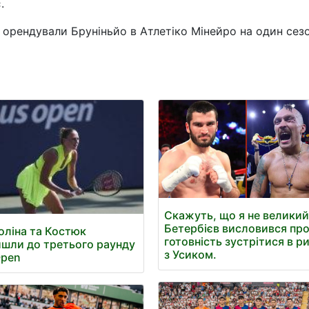
.
 орендували Бруніньйо в Атлетіко Мінейро на один сез
Скажуть, що я не великий
Бетербієв висловився пр
оліна та Костюк
готовність зустрітися в ри
шли до третього раунду
з Усиком.
Open