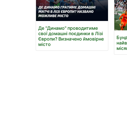
Де "Динамо" проводитиме
свої домашні поєдинки в Лізі
Бунд
Європи? Визначено ймовірне
найв
місто
міся