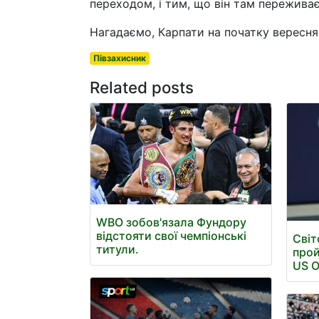
переходом, і тим, що він там переживає
Нагадаємо, Карпати на початку вересня
Півзахисник
Related posts
WBO зобов'язала Фундору
відстояти свої чемпіонські
Світ
титули.
прой
US 