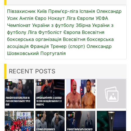
Півзахисник
Київ
Прем'єр-ліга
Іспанія
Олександр
Усик
Англія
Євро
Нокаут
Ліга Європи УЄФА
Чемпіонат України з футболу
Збірна України з
футболу
Ліга
Футболіст
Європа
Всесвітня
боксерська організація
Всесвітня боксерська
асоціація
Франція
Тренер (спорт)
Олександр
Шовковський
Португалія
RECENT POSTS