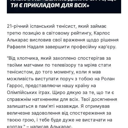
21-річний іспанський тенісист, який займає
третю позицію в світовому рейтингу, Карлос
Алькарас висловив свої враження щодо рішення
Рафаеля Надаля завершити професійну кар'єру.
"Від хлопчика, який захоплено спостерігав за
твоїми матчами по телевізору та мріяв стати
тенісистом, до того моменту, коли я мав
можливість виступати поруч з тобою на Ролан
Гаррос, представляючи нашу країну на
Олімпійських іграх. Щиро дякую за те, що ти є
справжнім натхненням для всіх. Твої досягнення
залишаться в пам'яті назавжди. Я отримував
величезне задоволення від спостереження за
твоєю грою, і тебе буде дуже не вистачати на
кортах," – написав Алькарас.