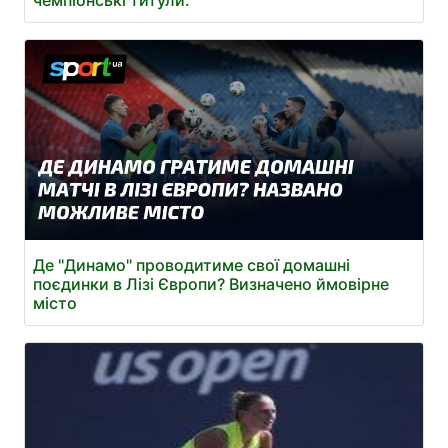
чемпіонські титули.
Де "Динамо" проводитиме свої домашні
поєдинки в Лізі Європи? Визначено ймовірне
місто