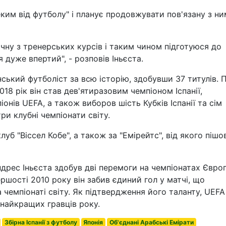
ким від футболу" і планує продовжувати пов'язану з ни
очну з тренерських курсів і таким чином підготуюся до
 дуже впертий", - розповів Іньєста.
нський футболіст за всю історію, здобувши 37 титулів. П
018 рік він став дев'ятиразовим чемпіоном Іспанії,
нів UEFA, а також виборов шість Кубків Іспанії та сім
три клубні чемпіонати світу.
луб "Віссел Кобе", а також за "Емірейтс", від якого пішо
Андрес Іньєста здобув дві перемоги на чемпіонатах Євро
першості 2010 року він забив єдиний гол у матчі, що
а чемпіонаті світу. Як підтвердження його таланту, UEFA
 найкращих гравців року.
Збірна Іспанії з футболу
Японія
Об'єднані Арабські Емірати