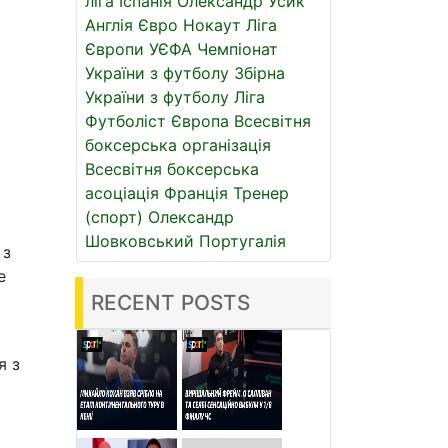
ліга
Іспанія
Олександр Усик
Англія
Євро
Нокаут
Ліга
Європи УЄФА
Чемпіонат
України з футболу
Збірна
України з футболу
Ліга
Футболіст
Європа
Всесвітня
боксерська організація
Всесвітня боксерська
асоціація
Франція
Тренер
(спорт)
Олександр
Шовковський
Португалія
 з
е
RECENT POSTS
я з