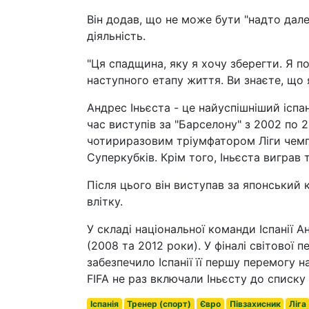
Він додав, що не може бути "надто дале
діяльність.
"Ця спадщина, яку я хочу зберегти. Я п
наступного етапу життя. Ви знаєте, що я
Андрес Іньєста - це найуспішніший іспа
час виступів за "Барселону" з 2002 по 2
чотириразовим тріумфатором Ліги чемпіо
Суперкубків. Крім того, Іньєста виграв 
Після цього він виступав за японський к
влітку.
У складі національної команди Іспанії 
(2008 та 2012 роки). У фіналі світової 
забезпечило Іспанії її першу перемогу н
FIFA не раз включали Іньєсту до списку
Іспанія
Тренер (спорт)
Євро
Півзахисник
Ліга