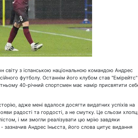
он світу з іспанською національною командою Андрес
есійного футболу. Останнім його клубом став "Емірейтс"
утньому 40-річний спортсмен має намір присвятити себ
історію, адже мені вдалося досягти видатних успіхів на
прояви радості та гордості, а не смутку. Це сльози хлопц
лістом, і ми змогли реалізувати цю мрію завдяки
 - зазначив Андрес Іньєста, його слова цитує видання