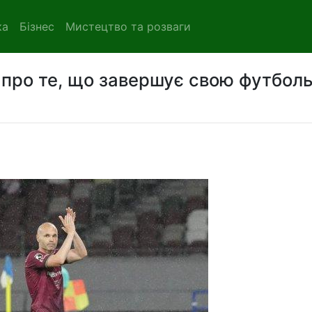
ка
Бізнес
Мистецтво та розваги
 про те, що завершує свою футбол