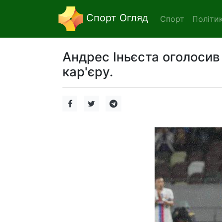
Спорт Огляд
Спорт
Політи
Андрес Іньєста оголосив
кар'єру.