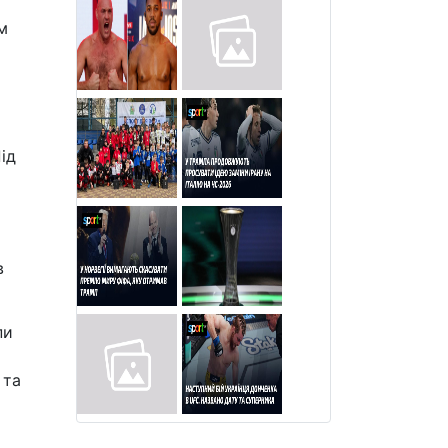
м
ід
в
пи
 та