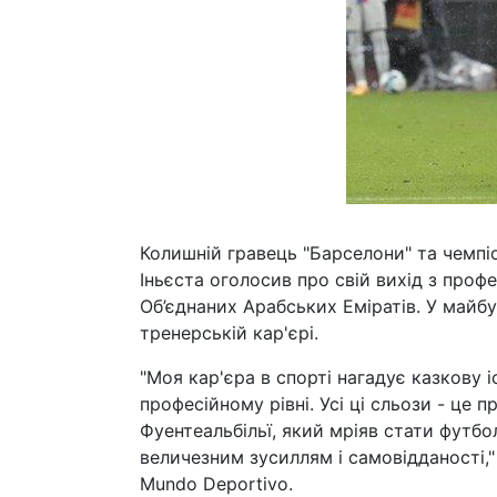
Колишній гравець "Барселони" та чемпі
Іньєста оголосив про свій вихід з проф
Об’єднаних Арабських Еміратів. У майб
тренерській кар'єрі.
"Моя кар'єра в спорті нагадує казкову 
професійному рівні. Усі ці сльози - це 
Фуентеальбільї, який мріяв стати футбо
величезним зусиллям і самовідданості,"
Mundo Deportivo.