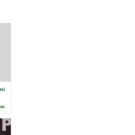
які
ни.