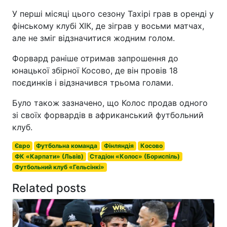
У перші місяці цього сезону Тахірі грав в оренді у
фінському клубі ХІК, де зіграв у восьми матчах,
але не зміг відзначитися жодним голом.
Форвард раніше отримав запрошення до
юнацької збірної Косово, де він провів 18
поєдинків і відзначився трьома голами.
Було також зазначено, що Колос продав одного
зі своїх форвардів в африканський футбольний
клуб.
Євро
Футбольна команда
Фінляндія
Косово
ФК «Карпати» (Львів)
Стадіон «Колос» (Бориспіль)
Футбольний клуб «Гельсінкі»
Related posts