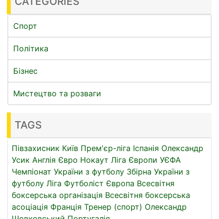
CATEGORIES
Спорт
Політика
Бізнес
Мистецтво та розваги
TAGS
Півзахисник
Київ
Прем'єр-ліга
Іспанія
Олександр
Усик
Англія
Євро
Нокаут
Ліга Європи УЄФА
Чемпіонат України з футболу
Збірна України з
футболу
Ліга
Футболіст
Європа
Всесвітня
боксерська організація
Всесвітня боксерська
асоціація
Франція
Тренер (спорт)
Олександр
Шовковський
Португалія