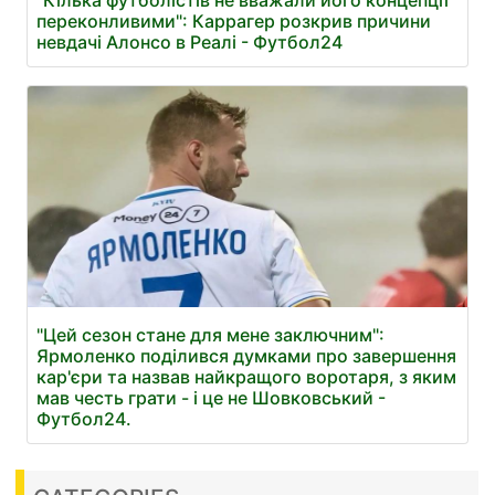
"Кілька футболістів не вважали його концепції
переконливими": Каррагер розкрив причини
невдачі Алонсо в Реалі - Футбол24
"Цей сезон стане для мене заключним":
Ярмоленко поділився думками про завершення
кар'єри та назвав найкращого воротаря, з яким
мав честь грати - і це не Шовковський -
Футбол24.