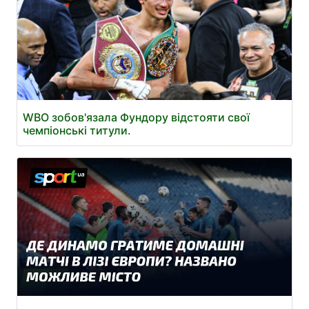
WBO зобов'язала Фундору відстояти свої
чемпіонські титули.