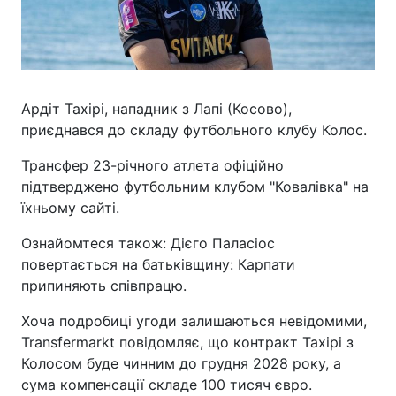
Ардіт Тахірі, нападник з Лапі (Косово),
приєднався до складу футбольного клубу Колос.
Трансфер 23-річного атлета офіційно
підтверджено футбольним клубом "Ковалівка" на
їхньому сайті.
Ознайомтеся також: Дієго Паласіос
повертається на батьківщину: Карпати
припиняють співпрацю.
Хоча подробиці угоди залишаються невідомими,
Transfermarkt повідомляє, що контракт Тахірі з
Колосом буде чинним до грудня 2028 року, а
сума компенсації складе 100 тисяч євро.