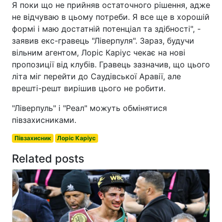
Я поки що не прийняв остаточного рішення, адже
не відчуваю в цьому потреби. Я все ще в хорошій
формі і маю достатній потенціал та здібності", -
заявив екс-гравець "Ліверпуля". Зараз, будучи
вільним агентом, Лоріс Каріус чекає на нові
пропозиції від клубів. Гравець зазначив, що цього
літа міг перейти до Саудівської Аравії, але
врешті-решт вирішив цього не робити.
"Ліверпуль" і "Реал" можуть обмінятися
півзахисниками.
Півзахисник
Лоріс Каріус
Related posts