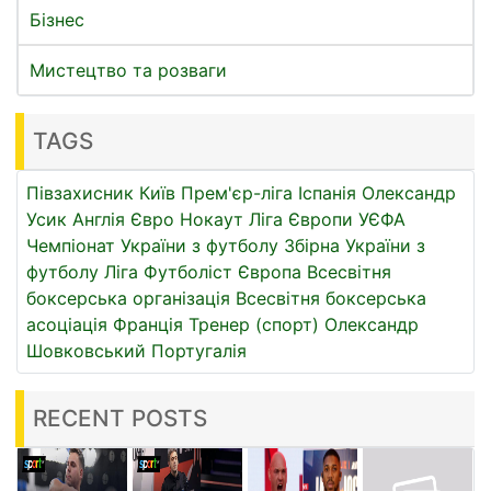
Бізнес
Мистецтво та розваги
TAGS
Півзахисник
Київ
Прем'єр-ліга
Іспанія
Олександр
Усик
Англія
Євро
Нокаут
Ліга Європи УЄФА
Чемпіонат України з футболу
Збірна України з
футболу
Ліга
Футболіст
Європа
Всесвітня
боксерська організація
Всесвітня боксерська
асоціація
Франція
Тренер (спорт)
Олександр
Шовковський
Португалія
RECENT POSTS