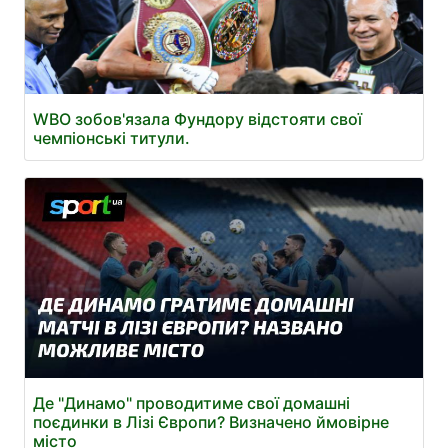
WBO зобов'язала Фундору відстояти свої
чемпіонські титули.
Де "Динамо" проводитиме свої домашні
поєдинки в Лізі Європи? Визначено ймовірне
місто