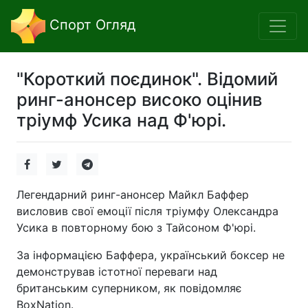
Спорт Огляд
"Короткий поєдинок". Відомий
ринг-анонсер високо оцінив
тріумф Усика над Ф'юрі.
Легендарний ринг-анонсер Майкл Баффер
висловив свої емоції після тріумфу Олександра
Усика в повторному бою з Тайсоном Ф'юрі.
За інформацією Баффера, український боксер не
демонстрував істотної переваги над
британським суперником, як повідомляє
BoxNation.