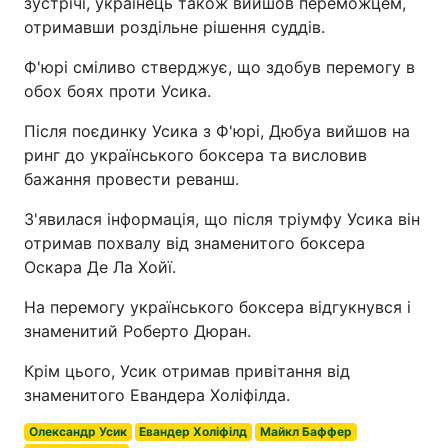
зустрічі, українець також вийшов переможцем,
отримавши роздільне рішення суддів.
Ф'юрі сміливо стверджує, що здобув перемогу в
обох боях проти Усика.
Після поєдинку Усика з Ф'юрі, Дюбуа вийшов на
ринг до українського боксера та висловив
бажання провести реванш.
З'явилася інформація, що після тріумфу Усика він
отримав похвалу від знаменитого боксера
Оскара Де Ла Хойї.
На перемогу українського боксера відгукнувся і
знаменитий Роберто Дюран.
Крім цього, Усик отримав привітання від
знаменитого Евандера Холіфілда.
Олександр Усик
Евандер Холіфілд
Майкл Баффер