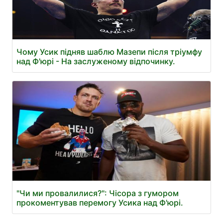
Чому Усик підняв шаблю Мазепи після тріумфу
над Ф'юрі - На заслуженому відпочинку.
"Чи ми провалилися?": Чісора з гумором
прокоментував перемогу Усика над Ф'юрі.