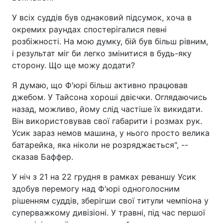
У всіх суддів був однаковий підсумок, хоча в
окремих раундах спостерігалися певні
розбіжності. На мою думку, бій був більш рівним,
і результат міг би легко змінитися в будь-яку
сторону. Що ще можу додати?
Я думаю, що Ф'юрі більш активно працював
джебом. У Тайсона хороші двієчки. Оглядаючись
назад, можливо, йому слід частіше їх викидати.
Він використовував свої габарити і розмах рук.
Усик зараз немов машина, у нього просто велика
батарейка, яка ніколи не розряджається", --
сказав Баффер.
У ніч з 21 на 22 грудня в рамках реваншу Усик
здобув перемогу над Ф'юрі одноголосним
рішенням суддів, зберігши свої титули чемпіона у
суперважкому дивізіоні. У травні, під час першої