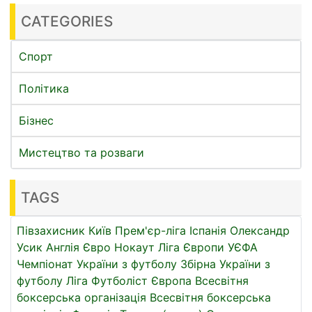
CATEGORIES
Спорт
Політика
Бізнес
Мистецтво та розваги
TAGS
Півзахисник
Київ
Прем'єр-ліга
Іспанія
Олександр
Усик
Англія
Євро
Нокаут
Ліга Європи УЄФА
Чемпіонат України з футболу
Збірна України з
футболу
Ліга
Футболіст
Європа
Всесвітня
боксерська організація
Всесвітня боксерська