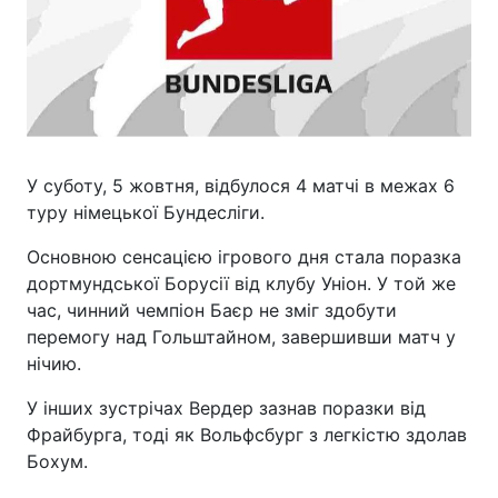
У суботу, 5 жовтня, відбулося 4 матчі в межах 6
туру німецької Бундесліги.
Основною сенсацією ігрового дня стала поразка
дортмундської Борусії від клубу Уніон. У той же
час, чинний чемпіон Баєр не зміг здобути
перемогу над Гольштайном, завершивши матч у
нічию.
У інших зустрічах Вердер зазнав поразки від
Фрайбурга, тоді як Вольфсбург з легкістю здолав
Бохум.