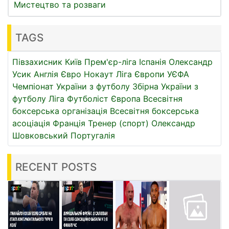
Мистецтво та розваги
TAGS
Півзахисник
Київ
Прем'єр-ліга
Іспанія
Олександр
Усик
Англія
Євро
Нокаут
Ліга Європи УЄФА
Чемпіонат України з футболу
Збірна України з
футболу
Ліга
Футболіст
Європа
Всесвітня
боксерська організація
Всесвітня боксерська
асоціація
Франція
Тренер (спорт)
Олександр
Шовковський
Португалія
RECENT POSTS