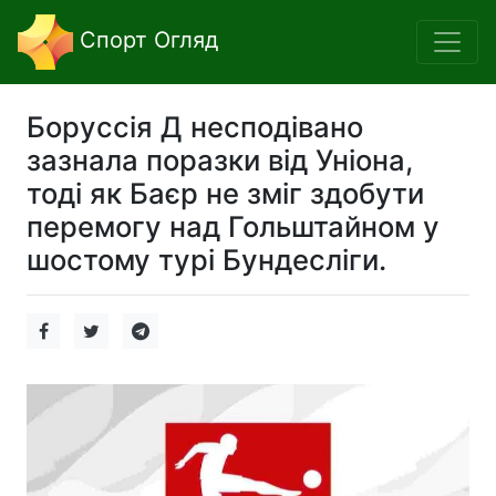
Спорт Огляд
Боруссія Д несподівано
зазнала поразки від Уніона,
тоді як Баєр не зміг здобути
перемогу над Гольштайном у
шостому турі Бундесліги.