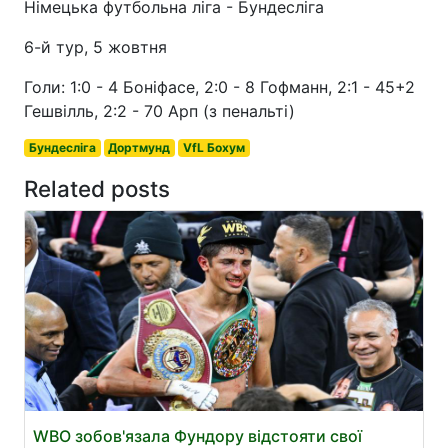
Німецька футбольна ліга - Бундесліга
6-й тур, 5 жовтня
Голи: 1:0 - 4 Боніфасе, 2:0 - 8 Гофманн, 2:1 - 45+2
Гешвілль, 2:2 - 70 Арп (з пенальті)
Бундесліга
Дортмунд
VfL Бохум
Related posts
WBO зобов'язала Фундору відстояти свої