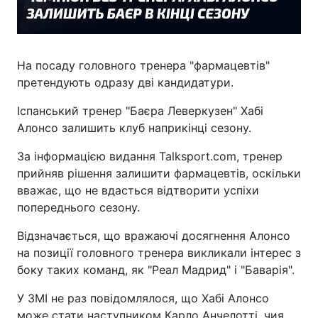
На посаду головного тренера "фармацевтів"
претендують одразу дві кандидатури.
Іспанський тренер "Баєра Леверкузен" Хабі
Алонсо залишить клуб наприкінці сезону.
За інформацією видання Talksport.com, тренер
прийняв рішення залишити фармацевтів, оскільки
вважає, що не вдасться відтворити успіхи
попереднього сезону.
Відзначається, що вражаючі досягнення Алонсо
на позиції головного тренера викликали інтерес з
боку таких команд, як "Реал Мадрид" і "Баварія".
У ЗМІ не раз повідомлялося, що Хабі Алонсо
може стати наступником Карло Анчелотті, чия