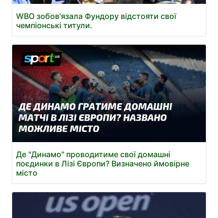
WBO зобов'язала Фундору відстояти свої
чемпіонські титули.
Де "Динамо" проводитиме свої домашні
поєдинки в Лізі Європи? Визначено ймовірне
місто