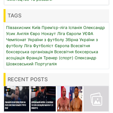
TAGS
Півзахисник
Київ
Прем'єр-ліга
Іспанія
Олександр
Усик
Англія
Євро
Нокаут
Ліга Європи УЄФА
Чемпіонат України з футболу
Збірна України з
футболу
Ліга
Футболіст
Європа
Всесвітня
боксерська організація
Всесвітня боксерська
асоціація
Франція
Тренер (спорт)
Олександр
Шовковський
Португалія
RECENT POSTS