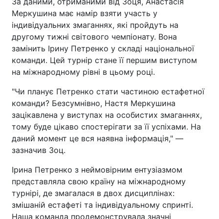
За даними, отриманими від Зоця, Анастасія
Меркушина має намір взяти участь у
індивідуальних змаганнях, які пройдуть на
другому тижні світового чемпіонату. Вона
замінить Ірину Петренко у складі національної
команди. Цей турнір стане її першим виступом
на міжнародному рівні в цьому році.
"Чи планує Петренко стати частиною естафетної
команди? Безсумнівно, Настя Меркушина
зацікавлена у виступах на особистих змаганнях,
тому буде цікаво спостерігати за її успіхами. На
даний момент це вся наявна інформація," —
зазначив Зоц.
Ірина Петренко з неймовірним ентузіазмом
представляла свою країну на міжнародному
турнірі, де змагалася в двох дисциплінах:
змішаній естафеті та індивідуальному спринті.
Наша команда продемонструвала значні