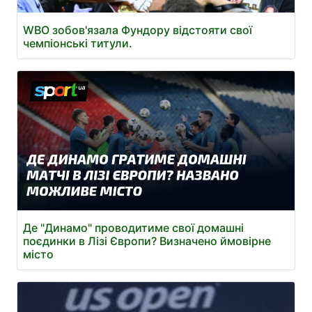
WBO зобов'язала Фундору відстояти свої
чемпіонські титули.
Де "Динамо" проводитиме свої домашні
поєдинки в Лізі Європи? Визначено ймовірне
місто