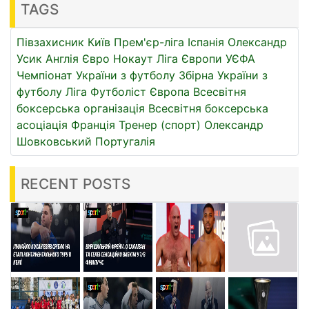
TAGS
Півзахисник
Київ
Прем'єр-ліга
Іспанія
Олександр
Усик
Англія
Євро
Нокаут
Ліга Європи УЄФА
Чемпіонат України з футболу
Збірна України з
футболу
Ліга
Футболіст
Європа
Всесвітня
боксерська організація
Всесвітня боксерська
асоціація
Франція
Тренер (спорт)
Олександр
Шовковський
Португалія
RECENT POSTS