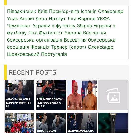
Півзахисник
Київ
Прем'єр-ліга
Іспанія
Олександр
Усик
Англія
Євро
Нокаут
Ліга Європи УЄФА
Чемпіонат України з футболу
Збірна України з
футболу
Ліга
Футболіст
Європа
Всесвітня
боксерська організація
Всесвітня боксерська
асоціація
Франція
Тренер (спорт)
Олександр
Шовковський
Португалія
RECENT POSTS