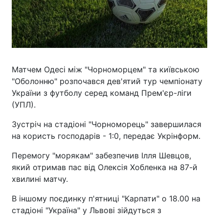
Матчем Одесі між "Чорноморцем" та київською
"Оболонню" розпочався дев'ятий тур чемпіонату
України з футболу серед команд Прем'єр-ліги
(УПЛ).
Зустріч на стадіоні "Чорноморець" завершилася
на користь господарів - 1:0, передає Укрінформ.
Перемогу "морякам" забезпечив Ілля Шевцов,
який отримав пас від Олексія Хобленка на 87-й
хвилині матчу.
В іншому поєдинку п'ятниці "Карпати" о 18.00 на
стадіоні "Україна" у Львові зійдуться з