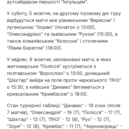
аутсайдером першості "Інгульцем".
У суботу, 5 жовтня, на другому ігровому дні туру
відбудуться матчі між рівненським "Вересом" і
луганською "Зорею" (початок о 13:00),
"Олександрією" та львівським "Рухом" (15:30), а
також ковалівським "Колосом" і столичним
"Лівим Берегом" (18:00).
У неділю, 6 жовтня, заплановані матчі, в яких
житомирське "Полісся" зустрінеться з
полтавською "Ворсклою" о 13:00, донецький
"Шахтар" вийде на поле проти черкаського "ЛНЗ"
о 15:30, а київське "Динамо" битиметься з
криворізьким "Кривбасом" о 18:00.
Стан турнірної таблиці: "Динамо" - 19 очок (після
7 матчів), "Олександрія" - 19 (7), "Полісся" - 17 (7),
"Шахтар" - 13 (7), "ЛНЗ" - 12 (8), "Рух" - 12 (7),
"Зоря" - 12 (8), "Кривбас" - 11 (7), "Чорноморець" -