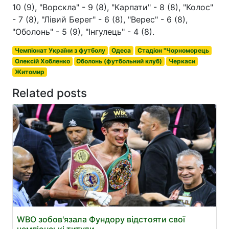
10 (9), "Ворскла" - 9 (8), "Карпати" - 8 (8), "Колос"
- 7 (8), "Лівий Берег" - 6 (8), "Верес" - 6 (8),
"Оболонь" - 5 (9), "Інгулець" - 4 (8).
Чемпіонат України з футболу
Одеса
Стадіон "Чорноморець
Олексій Хобленко
Оболонь (футбольний клуб)
Черкаси
Житомир
Related posts
WBO зобов'язала Фундору відстояти свої
чемпіонські титули.