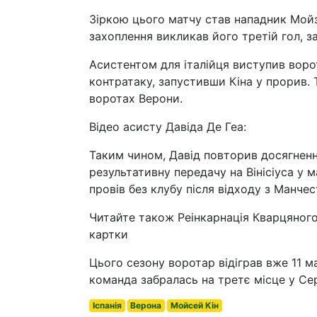
Зіркою цього матчу став нападник Мойз
захоплення викликав його третій гол, з
Асистентом для італійця виступив ворот
контратаку, запустивши Кіна у прорив.
воротах Верони.
Відео асисту Давіда Де Геа:
Таким чином, Давід повторив досягнення
результативну передачу на Вінісіуса у 
провів без клубу після відходу з Манче
Читайте також Реінкарнація Кварцяного 
картки
Цього сезону воротар відіграв вже 11 
команда забралась на третє місце у Сері
Іспанія
Верона
Мойсей Кін