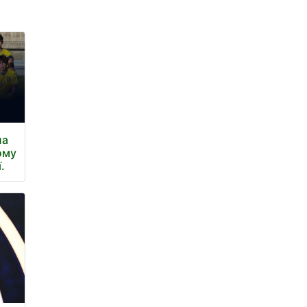
ла
ому
.