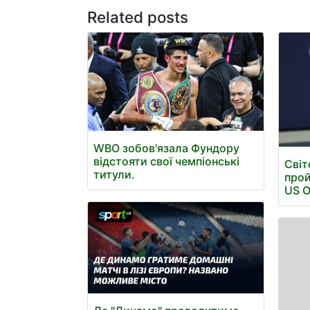
Related posts
WBO зобов'язала Фундору
відстояти свої чемпіонські
Світ
титули.
прой
US 