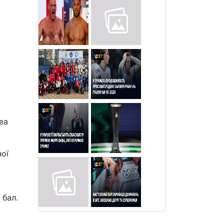
еа
ної
 бал.