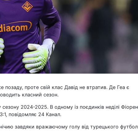
 позаду, проте свій клас Давід не втратив. Де Геа є
оводить класний сезон.
уру сезону 2024-2025. В одному із поєдинків неділі Фіоре
:1, повідомляє 24 Канал.
внічию завдяки вражаючому голу від турецького футболі