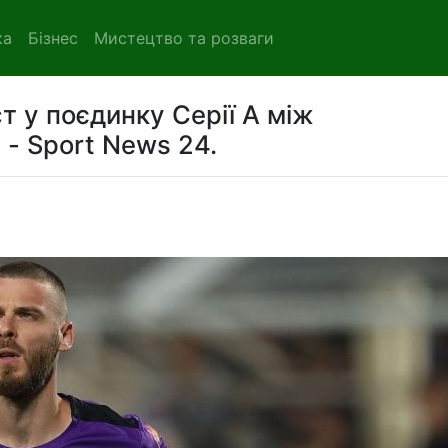
ка
Бізнес
Мистецтво та розваги
т у поєдинку Серії А між
- Sport News 24.