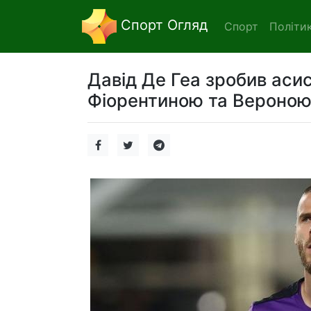
Спорт Огляд
Спорт
Політи
Давід Де Геа зробив асис
Фіорентиною та Вероною 