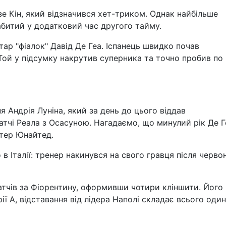
е Кін, який відзначився хет-триком. Однак найбільше
абитий у додатковий час другого тайму.
ар "фіалок" Давід Де Геа. Іспанець швидко почав
 Той у підсумку накрутив суперника та точно пробив по
 Андрія Луніна, який за день до цього віддав
матчі Реала з Осасуною. Нагадаємо, що минулий рік Де Г
стер Юнайтед.
в Італії: тренер накинувся на свого гравця після черво
матчів за Фіорентину, оформивши чотири кліншити. Його
ї А, відставання від лідера Наполі складає всього один