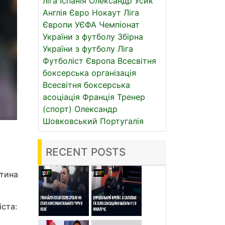
ліга
Іспанія
Олександр Усик
Англія
Євро
Нокаут
Ліга
Європи УЄФА
Чемпіонат
України з футболу
Збірна
України з футболу
Ліга
Футболіст
Європа
Всесвітня
боксерська організація
Всесвітня боксерська
асоціація
Франція
Тренер
(спорт)
Олександр
Шовковський
Португалія
RECENT POSTS
нтина
ста: