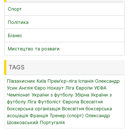
Спорт
Політика
Бізнес
Мистецтво та розваги
TAGS
Півзахисник
Київ
Прем'єр-ліга
Іспанія
Олександр
Усик
Англія
Євро
Нокаут
Ліга Європи УЄФА
Чемпіонат України з футболу
Збірна України з
футболу
Ліга
Футболіст
Європа
Всесвітня
боксерська організація
Всесвітня боксерська
асоціація
Франція
Тренер (спорт)
Олександр
Шовковський
Португалія