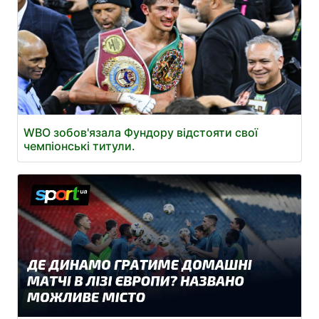
WBO зобов'язала Фундору відстояти свої
чемпіонські титули.