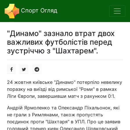
Спорт Огляд
"Динамо" зазнало втрат двох
важливих футболістів перед
зустріччю з "Шахтарем".
24 жовтня київське "Динамо" потерпіло невелику
поразку на виїзді від римської "Роми" в рамках
Ліги Європи, завершивши матч з рахунком 0:1.
Андрій Ярмоленко та Олександр Піхальонок, які
не грали з Римлянами, також пропустять
поєдинок проти "Шахтаря" в УПЛ. Про це заявив
головний тренер киян Олександр Шовковський