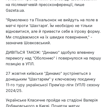
на післяматчевій прессконференції, пише
Gazeta.ua.
"Ярмоленко та Піхальонок не вийдуть на поле в
матчі проти 'Шахтаря'. Їм необхідно не тільки
відновитися, але й привести себе в ігрову форму.
Ми сподіваємося на їх швидке повернення," -
зазначив Шовковський.
ДИВІТЬСЯ ТАКОЖ: "Динамо" здобуло впевнену
перемогу над "Оболонню" і повернулося на першу
позицію в УПЛ.
27 жовтня київське "Динамо" зустрінеться з
донецьким "Шахтарем" у ключовому поєдинку
11-го туру української Прем'єр-ліги (УПЛ) сезону
2024/25.
Українське Класичне пройде на стадіоні Валерія
Лобановського в Києві. Початок матчу