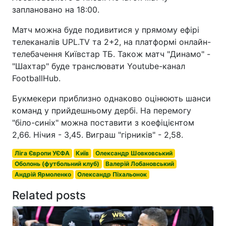
заплановано на 18:00.
Матч можна буде подивитися у прямому ефірі
телеканалів UPL.TV та 2+2, на платформі онлайн-
телебачення Київстар ТБ. Також матч "Динамо" -
"Шахтар" буде транслювати Youtube-канал
FootballHub.
Букмекери приблизно однаково оцінюють шанси
команд у прийдешньому дербі. На перемогу
"біло-синіх" можна поставити з коефіцієнтом
2,66. Нічия - 3,45. Виграш "гірників" - 2,58.
Ліга Європи УЄФА
Київ
Олександр Шовковський
Оболонь (футбольний клуб)
Валерій Лобановський
Андрій Ярмоленко
Олександр Піхальонок
Related posts