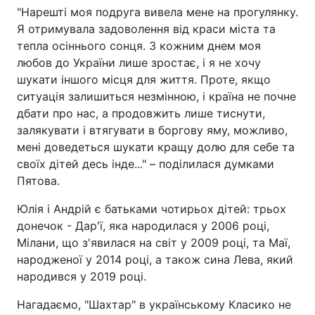
"Нарешті моя подруга вивела мене на прогулянку.
Я отримувала задоволення від краси міста та
тепла осіннього сонця. З кожним днем моя
любов до України лише зростає, і я не хочу
шукати іншого місця для життя. Проте, якщо
ситуація залишиться незмінною, і країна не почне
дбати про нас, а продовжить лише тиснути,
залякувати і втягувати в боргову яму, можливо,
мені доведеться шукати кращу долю для себе та
своїх дітей десь інде..." – поділилася думками
Пятова.
Юлія і Андрій є батьками чотирьох дітей: трьох
донечок - Дар'ї, яка народилася у 2006 році,
Мілани, що з'явилася на світ у 2009 році, та Маї,
народженої у 2014 році, а також сина Лева, який
народився у 2019 році.
Нагадаємо, "Шахтар" в українському Класико не