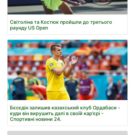
Світоліна та Костюк пройшли до третього
раунду US Open
Бєсєдін залишив казахський клуб Ордабаси -
куди він вирушить далі в своїй кар'єрі -
Спортивні новини 24.