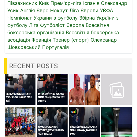
Півзахисник
Київ
Прем'єр-ліга
Іспанія
Олександр
Усик
Англія
Євро
Нокаут
Ліга Європи УЄФА
Чемпіонат України з футболу
Збірна України з
футболу
Ліга
Футболіст
Європа
Всесвітня
боксерська організація
Всесвітня боксерська
асоціація
Франція
Тренер (спорт)
Олександр
Шовковський
Португалія
RECENT POSTS