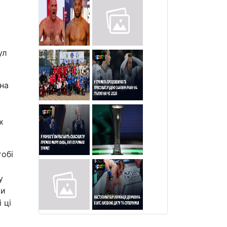
м
ул
на
о
х
тобі
у
ти
 ці