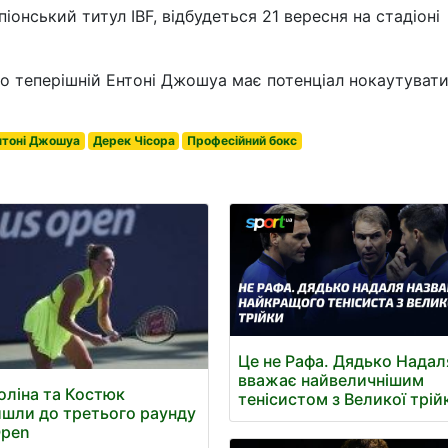
іонський титул IBF, відбудеться 21 вересня на стадіоні
о теперішній Ентоні Джошуа має потенціал нокаутувати
нтоні Джошуа
Дерек Чісора
Професійний бокс
Це не Рафа. Дядько Надал
вважає найвеличнішим
оліна та Костюк
тенісистом з Великої трій
шли до третього раунду
Open