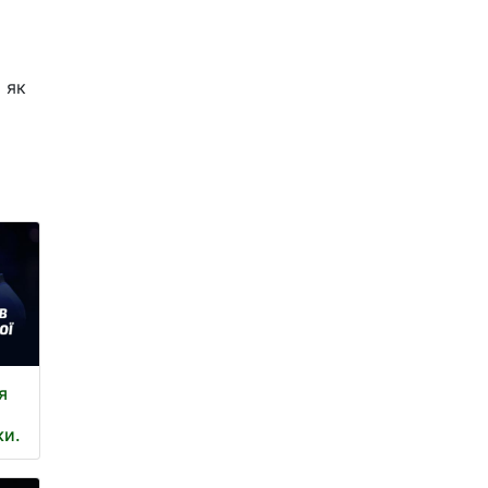
 як
я
ки.