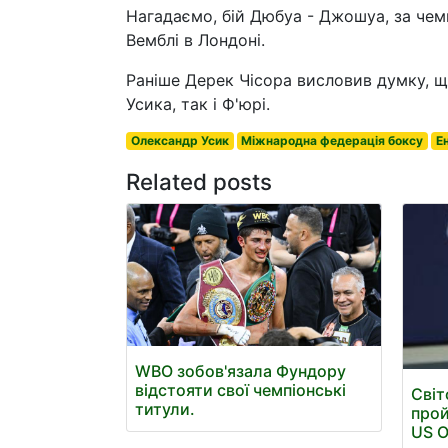
Нагадаємо, бій Дюбуа - Джошуа, за чемп
Вемблі в Лондоні.
Раніше Дерек Чісора висловив думку, щ
Усика, так і Ф'юрі.
Олександр Усик
Міжнародна федерація боксу
Е
Related posts
WBO зобов'язала Фундору
відстояти свої чемпіонські
Світ
титули.
прой
US 