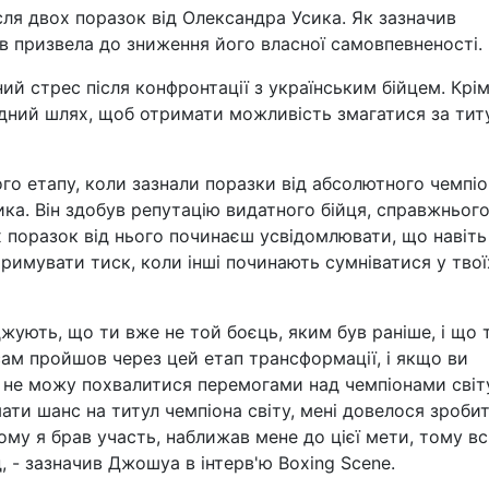
сля двох поразок від Олександра Усика. Як зазначив
ів призвела до зниження його власної самовпевненості.
ий стрес після конфронтації з українським бійцем. Крі
дний шлях, щоб отримати можливість змагатися за тит
о етапу, коли зазнали поразки від абсолютного чемпіо
ика. Він здобув репутацію видатного бійця, справжньог
ох поразок від нього починаєш усвідомлювати, що навіть
римувати тиск, коли інші починають сумніватися у твої
джують, що ти вже не той боєць, яким був раніше, і що 
сам пройшов через цей етап трансформації, і якщо ви
я не можу похвалитися перемогами над чемпіонами світ
ати шанс на титул чемпіона світу, мені довелося зроби
ому я брав участь, наближав мене до цієї мети, тому всі
 - зазначив Джошуа в інтерв'ю Boxing Scene.