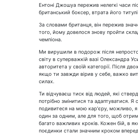
Ентоні Джошуа пережив нелегкі часи пі
британський боксер, втрата його титул
За словами британця, він пережив значн
того, йому довелося знову пройти скла
чемпіона.
Ми вирушили в подорож після непростог
світу в суперважкій вазі Олександра Ус
авторитета у своїй категорії. Після дв
якщо ти завжди вірив у себе, важко вит
силах.
Ти відчуваєш тиск від людей, які ствер
потрібно змінитися та адаптуватися. Я 
подивитеся на мою кар'єру, можливо, 
один за одним, але для того, щоб отрим
багато важливих кроків. Кожен бій, в як
поєдинки стали значним кроком вперед,