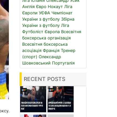
ліга
Іспанія
Олександр Усик
Англія
Євро
Нокаут
Ліга
Європи УЄФА
Чемпіонат
України з футболу
Збірна
України з футболу
Ліга
Футболіст
Європа
Всесвітня
боксерська організація
Всесвітня боксерська
асоціація
Франція
Тренер
(спорт)
Олександр
Шовковський
Португалія
RECENT POSTS
оксу.