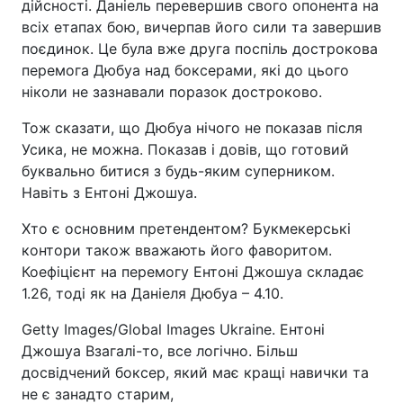
дійсності. Даніель перевершив свого опонента на
всіх етапах бою, вичерпав його сили та завершив
поєдинок. Це була вже друга поспіль дострокова
перемога Дюбуа над боксерами, які до цього
ніколи не зазнавали поразок достроково.
Тож сказати, що Дюбуа нічого не показав після
Усика, не можна. Показав і довів, що готовий
буквально битися з будь-яким суперником.
Навіть з Ентоні Джошуа.
Хто є основним претендентом? Букмекерські
контори також вважають його фаворитом.
Коефіцієнт на перемогу Ентоні Джошуа складає
1.26, тоді як на Даніеля Дюбуа – 4.10.
Getty Images/Global Images Ukraine. Ентоні
Джошуа Взагалі-то, все логічно. Більш
досвідчений боксер, який має кращі навички та
не є занадто старим,