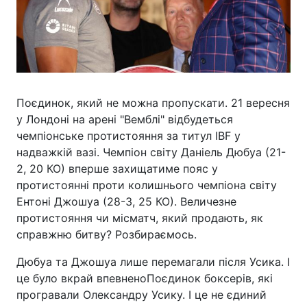
Поєдинок, який не можна пропускати. 21 вересня
у Лондоні на арені "Вемблі" відбудеться
чемпіонське протистояння за титул IBF у
надважкій вазі. Чемпіон світу Даніель Дюбуа (21-
2, 20 КО) вперше захищатиме пояс у
протистоянні проти колишнього чемпіона світу
Ентоні Джошуа (28-3, 25 КО). Величезне
протистояння чи місматч, який продають, як
справжню битву? Розбираємось.
Дюбуа та Джошуа лише перемагали після Усика. І
це було вкрай впевненоПоєдинок боксерів, які
програвали Олександру Усику. І це не єдиний