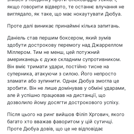
якщо говорити відверто, те останнє влучання не
виглядало, як таке, що має нокаутувати Дюбуа.
Проте далі виникає принаймні кілька запитань.
Даніель став першим боксером, який зумів
здобути дострокову перемогу над Джарреллом
Міллером. Тим не менш, цей потужний
американець є дуже складним супротивником.
Він вміє тримати удари, постійно тисне на
суперника, атакуючи з силою. Його непросто
зламати або зупинити. Однак Дюбуа змогла це
зробити. Він не лише домінував у обміні ударами,
але й успішно працював на дистанції, що
дозволило йому досягти дострокового успіху.
Після цього на ринг вийшов Філіп Хргович, якого
багато хто вважав фаворитом у цій сутичці.
Проте Дюбуа довів, що це не відповідає