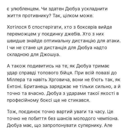
є улюбленцем. Чи здатен Дюбуа ускладнити
життя противнику? Так, цілком може.
Хотілося б спостерігати, хто з боксерів вийде
переможцем у поєдинку джебів. Хто з них
швидше знайде оптимальну дистанцію для атаки.
І чи не стане ця дистанція для Дюбуа надто
складною для Джошуа.
А також подивитись на те, як Дюбуа тримає
удар справді топового бійця. При всій повазі до
Міллера та навіть Хрговича, вони не б'ють так, як
Ентоні. Британець заряджає не тільки сильно, а й
точно та вчасно. Дюбуа з ударами такої якості в
професійному боксі ще не стикався.
Тож, поєдинок точно вартий уваги та часу. Це
точно не побиття без шансів молодого чемпіона.
Дюбуа має, що запропонувати супернику. Але