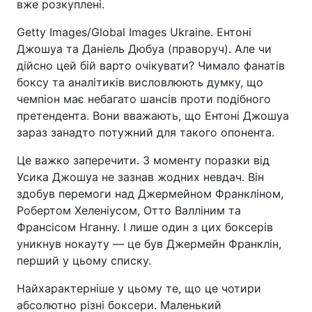
вже розкуплені.
Getty Images/Global Images Ukraine. Ентоні
Джошуа та Даніель Дюбуа (праворуч). Але чи
дійсно цей бій варто очікувати? Чимало фанатів
боксу та аналітиків висловлюють думку, що
чемпіон має небагато шансів проти подібного
претендента. Вони вважають, що Ентоні Джошуа
зараз занадто потужний для такого опонента.
Це важко заперечити. З моменту поразки від
Усика Джошуа не зазнав жодних невдач. Він
здобув перемоги над Джермейном Франкліном,
Робертом Хеленіусом, Отто Валліним та
Франсісом Нганну. І лише один з цих боксерів
уникнув нокауту — це був Джермейн Франклін,
перший у цьому списку.
Найхарактерніше у цьому те, що це чотири
абсолютно різні боксери. Маленький