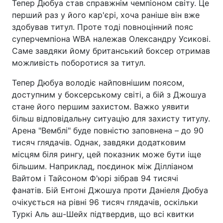
Тепер Дюбуа став справжнім чемпіоном світу. Це
перший раз у його кар'єрі, хоча раніше він вже
здобував титул. Проте тоді повноцінний пояс
суперчемпіона WBA належав Олександру Усикові.
Саме завдяки йому британський боксер отримав
можливість поборотися за титул.
Тепер Дюбуа володіє найповнішим поясом,
доступним у боксерському світі, а бій з Джошуа
стане його першим захистом. Важко уявити
більш відповідальну ситуацію для захисту титулу.
Арена "Вемблі" буде повністю заповнена – до 90
тисяч глядачів. Однак, завдяки додатковим
місцям біля рингу, цей показник може бути іще
більшим. Наприклад, поєдинок між Ділліаном
Вайтом і Тайсоном Ф'юрі зібрав 94 тисячі
фанатів. Бій Ентоні Джошуа проти Даніеля Дюбуа
очікується на рівні 96 тисяч глядачів, оскільки
Туркі Аль аш-Шейх підтвердив, що всі квитки