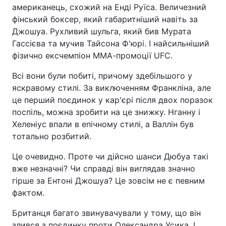
американець, схожий на Енді Руїса. Величезний
фінський боксер, який габаритніший навіть за
Джошуа. Рухливий шульга, який бив Мурата
Гассієва та мучив Тайсона Ф'юрі. І найсильніший
фізично ексчемпіон ММА-промоції UFC.
Всі вони були побиті, причому здебільшого у
яскравому стилі. За виключенням Франкліна, але
це перший поєдинок у кар'єрі після двох поразок
поспіль, можна зробити на це знижку. Нганну і
Хеленіус впали в епічному стилі, а Валлін був
тотально розбитий.
Це очевидно. Проте чи дійсно шанси Дюбуа такі
вже незначні? Чи справді він виглядав значно
гірше за Ентоні Джошуа? Це зовсім не є певним
фактом.
Британця багато звинувачували у тому, що він
злився з поєдинку проти Олександра Усика. І,