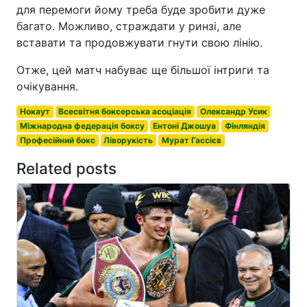
для перемоги йому треба буде зробити дуже
багато. Можливо, страждати у ринзі, але
вставати та продовжувати гнути свою лінію.
Отже, цей матч набуває ще більшої інтриги та
очікування.
Нокаут
Всесвітня боксерська асоціація
Олександр Усик
Міжнародна федерація боксу
Ентоні Джошуа
Фінляндія
Професійний бокс
Ліворукість
Мурат Гассієв
Related posts