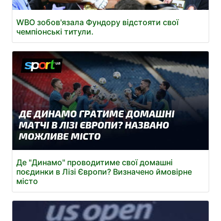
WBO зобов'язала Фундору відстояти свої
чемпіонські титули.
Де "Динамо" проводитиме свої домашні
поєдинки в Лізі Європи? Визначено ймовірне
місто