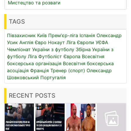
Мистецтво та розваги
TAGS
Півзахисник
Київ
Прем'єр-ліга
Іспанія
Олександр
Усик
Англія
Євро
Нокаут
Ліга Європи УЄФА
Чемпіонат України з футболу
Збірна України з
футболу
Ліга
Футболіст
Європа
Всесвітня
боксерська організація
Всесвітня боксерська
асоціація
Франція
Тренер (спорт)
Олександр
Шовковський
Португалія
RECENT POSTS