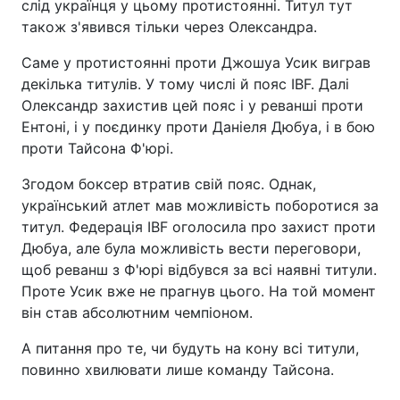
слід українця у цьому протистоянні. Титул тут
також з'явився тільки через Олександра.
Саме у протистоянні проти Джошуа Усик виграв
декілька титулів. У тому числі й пояс IBF. Далі
Олександр захистив цей пояс і у реванші проти
Ентоні, і у поєдинку проти Даніеля Дюбуа, і в бою
проти Тайсона Ф'юрі.
Згодом боксер втратив свій пояс. Однак,
український атлет мав можливість поборотися за
титул. Федерація IBF оголосила про захист проти
Дюбуа, але була можливість вести переговори,
щоб реванш з Ф'юрі відбувся за всі наявні титули.
Проте Усик вже не прагнув цього. На той момент
він став абсолютним чемпіоном.
А питання про те, чи будуть на кону всі титули,
повинно хвилювати лише команду Тайсона.