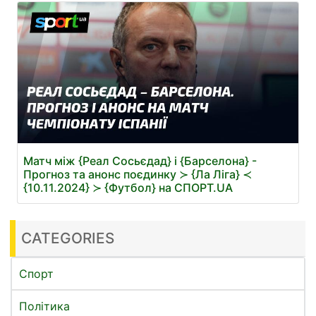
Матч між {Реал Сосьєдад} і {Барселона} -
Прогноз та анонс поєдинку ≻ {Ла Ліга} ≺
{10.11.2024} ≻ {Футбол} на СПОРТ.UA
CATEGORIES
Спорт
Політика