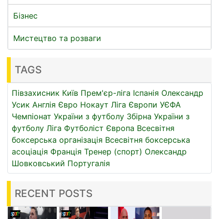
Бізнес
Мистецтво та розваги
TAGS
Півзахисник
Київ
Прем'єр-ліга
Іспанія
Олександр
Усик
Англія
Євро
Нокаут
Ліга Європи УЄФА
Чемпіонат України з футболу
Збірна України з
футболу
Ліга
Футболіст
Європа
Всесвітня
боксерська організація
Всесвітня боксерська
асоціація
Франція
Тренер (спорт)
Олександр
Шовковський
Португалія
RECENT POSTS