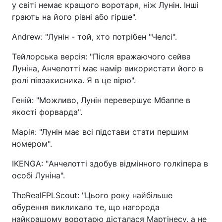
у світі немає кращого воротаря, ніж Лунін. Інші
грають на його рівні або гірше".
Andrew: "Лунін - той, хто потрібен "Челсі".
Тейлорська версія: "Після вражаючого сейва
Луніна, Анчелотті має намір використати його в
ролі півзахисника. Я в це вірю".
Геній: "Можливо, Лунін перевершує Мбаппе в
якості форварда".
Марія: "Лунін має всі підстави стати першим
номером".
IKENGA: "Анчелотті здобув відмінного голкіпера в
особі Луніна".
TheRealFPLScout: "Цього року найбільше
обурення викликало те, що нагорода
найкращому воротарю дісталася Мартінесу, а не