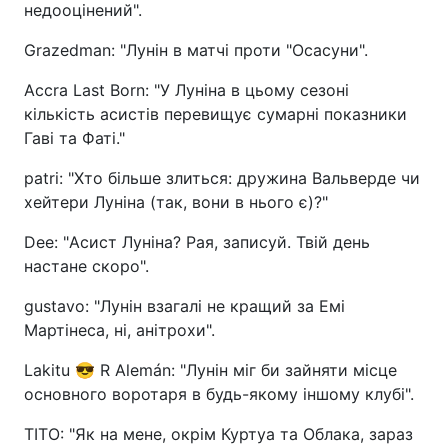
недооцінений".
Grazedman: "Лунін в матчі проти "Осасуни".
Accra Last Born: "У Луніна в цьому сезоні
кількість асистів перевищує сумарні показники
Гаві та Фаті."
patri: "Хто більше злиться: дружина Вальверде чи
хейтери Луніна (так, вони в нього є)?"
Dee: "Асист Луніна? Рая, записуй. Твій день
настане скоро".
gustavo: "Лунін взагалі не кращий за Емі
Мартінеса, ні, анітрохи".
Lakitu 😎 R Alemán: "Лунін міг би зайняти місце
основного воротаря в будь-якому іншому клубі".
TITO: "Як на мене, окрім Куртуа та Облака, зараз