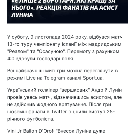
У суботу, 9 листопада 2024 року, відбувся матч
13-го туру чемпіонату Іспанії між мадридським
"Реалом" та "Осасуною". Перемогу з рахунком
4:0 здобули господарі поля.
Всі найзначніші миті гри можна переглянути в
режимі Live на Telegram каналі Sport.ua.
Український голкіпер "вершкових" Андрій Лунін
провів увесь матч, відзначившись асистом, але
не здійснив жодного врятування. Після гри
іноземні фанати в Twitter оцінили виступ 25-
річного футболіста.
Vini Jr Ballon D'Oro!: "Внесок Луніна дуже