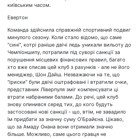
київським часом.
Евертон
Команда здійснила справжній спортивний подвиг
минулого сезону. Коли стало відомо, що саме
"сині", котрі раніше двічі ледь уникали вильоту до
Чемпіоншипу, потрапили під суворі санкції за
порушення місцевих фінансових правил, багато
хто вже списав цей клуб з рахунків - але не його
менеджер, Шон Дайш. Незважаючи на те, що
"іриски" були двічі оштрафовані і втратили очки,
представник Ліверпуля зміг компенсувати ці
втрати набраними балами. До речі, цей клуб
знову опинився серед тих, до кого будуть
застосовані нові санкції - що, втім, не завадило
їм придбати за значну суму О'Брайєна. Цікаво,
що за Амаду Онана вони отримали значно
більше. Можливо, саме цього гравця не