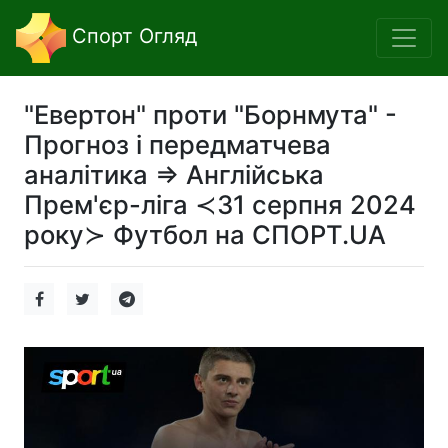
Спорт Огляд
"Евертон" проти "Борнмута" -
Прогноз і передматчева
аналітика ⇒ Англійська
Прем'єр-ліга ≺31 серпня 2024
року≻ Футбол на СПОРТ.UA