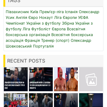
TAGS
Півзахисник
Київ
Прем'єр-ліга
Іспанія
Олександр
Усик
Англія
Євро
Нокаут
Ліга Європи УЄФА
Чемпіонат України з футболу
Збірна України з
футболу
Ліга
Футболіст
Європа
Всесвітня
боксерська організація
Всесвітня боксерська
асоціація
Франція
Тренер (спорт)
Олександр
Шовковський
Португалія
RECENT POSTS