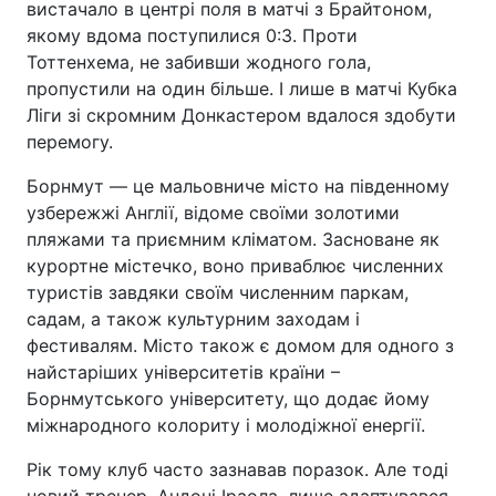
вистачало в центрі поля в матчі з Брайтоном,
якому вдома поступилися 0:3. Проти
Тоттенхема, не забивши жодного гола,
пропустили на один більше. І лише в матчі Кубка
Ліги зі скромним Донкастером вдалося здобути
перемогу.
Борнмут — це мальовниче місто на південному
узбережжі Англії, відоме своїми золотими
пляжами та приємним кліматом. Засноване як
курортне містечко, воно приваблює численних
туристів завдяки своїм численним паркам,
садам, а також культурним заходам і
фестивалям. Місто також є домом для одного з
найстаріших університетів країни –
Борнмутського університету, що додає йому
міжнародного колориту і молодіжної енергії.
Рік тому клуб часто зазнавав поразок. Але тоді
новий тренер, Андоні Іраола, лише адаптувався