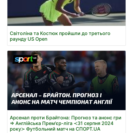
Світоліна та Костюк пройшли до третього
раунду US Open
Арсенал проти Брайтона: Прогноз та анонс гри
⇒ Англійська Прем'єр-ліга ≺31 серпня 2024
року≻ Футбольний матч на СПОРТ.UA