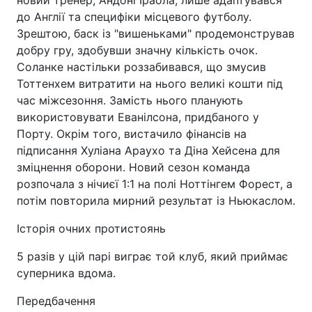
до Англії та специфіки місцевого футболу.
Зрештою, баск із "вишеньками" продемонстрував
добру гру, здобувши значну кількість очок.
Соланке настільки роззабивався, що змусив
Тоттенхем витратити на нього великі кошти під
час міжсезоння. Замість нього планують
використовувати Еванілсона, придбаного у
Порту. Окрім того, вистачило фінансів на
підписання Хуліана Араухо та Діна Хейсена для
зміцнення оборони. Новий сезон команда
розпочала з нічиєї 1:1 на полі Ноттінгем Форест, а
потім повторила мирний результат із Ньюкаслом.
Історія очних протистоянь
5 разів у цій парі виграє той клуб, який приймає
суперника вдома.
Передбачення