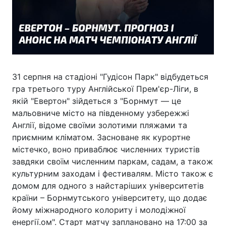
31 серпня на стадіоні "Гудісон Парк" відбудеться
гра третього туру Англійської Прем'єр-Ліги, в
якій "Евертон" зійдеться з "Борнмут — це
мальовниче місто на південному узбережжі
Англії, відоме своїми золотими пляжами та
приємним кліматом. Засноване як курортне
містечко, воно приваблює численних туристів
завдяки своїм численним паркам, садам, а також
культурним заходам і фестивалям. Місто також є
домом для одного з найстаріших університетів
країни – Борнмутського університету, що додає
йому міжнародного колориту і молодіжної
енергії.ом". Старт матчу заплановано на 17:00 за