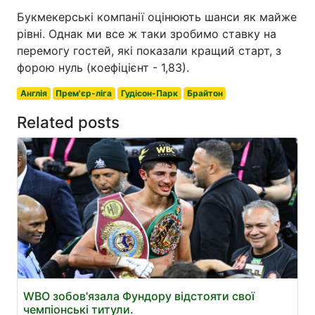
Букмекерські компанії оцінюють шанси як майже
рівні. Однак ми все ж таки зробимо ставку на
перемогу гостей, які показали кращий старт, з
форою нуль (коефіцієнт - 1,83).
Англія
Прем'єр-ліга
Гудісон-Парк
Брайтон
Related posts
WBO зобов'язала Фундору відстояти свої
чемпіонські титули.