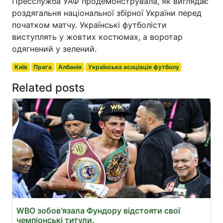
Пресслужба УАФ продемонструвала, як виглядає
роздягальня національної збірної України перед
початком матчу. Українські футболісти
виступлять у жовтих костюмах, а воротар
одягнений у зелений.
Київ
Прага
Албанія
Українська асоціація футболу
Related posts
WBO зобов'язала Фундору відстояти свої
чемпіонські титули.