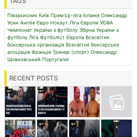
TAGS
Півзахисник
Київ
Прем'єр-ліга
Іспанія
Олександр
Усик
Англія
Євро
Нокаут
Ліга Європи УЄФА
Чемпіонат України з футболу
Збірна України з
футболу
Ліга
Футболіст
Європа
Всесвітня
боксерська організація
Всесвітня боксерська
асоціація
Франція
Тренер (спорт)
Олександр
Шовковський
Португалія
RECENT POSTS