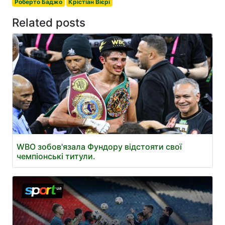
Роберто Баджо
Крістіан Вієрі
Related posts
WBO зобов'язала Фундору відстояти свої
чемпіонські титули.