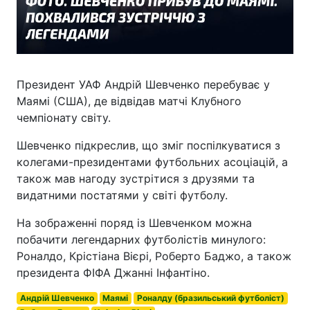
Президент УАФ Андрій Шевченко перебуває у
Маямі (США), де відвідав матчі Клубного
чемпіонату світу.
Шевченко підкреслив, що зміг поспілкуватися з
колегами-президентами футбольних асоціацій, а
також мав нагоду зустрітися з друзями та
видатними постатями у світі футболу.
На зображенні поряд із Шевченком можна
побачити легендарних футболістів минулого:
Роналдо, Крістіана Вієрі, Роберто Баджо, а також
президента ФІФА Джанні Інфантіно.
Андрій Шевченко
Маямі
Роналду (бразильський футболіст)