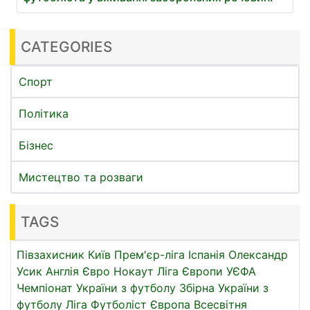
CATEGORIES
Спорт
Політика
Бізнес
Мистецтво та розваги
TAGS
Півзахисник
Київ
Прем'єр-ліга
Іспанія
Олександр
Усик
Англія
Євро
Нокаут
Ліга Європи УЄФА
Чемпіонат України з футболу
Збірна України з
футболу
Ліга
Футболіст
Європа
Всесвітня