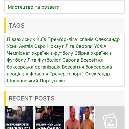
Мистецтво та розваги
TAGS
Півзахисник
Київ
Прем'єр-ліга
Іспанія
Олександр
Усик
Англія
Євро
Нокаут
Ліга Європи УЄФА
Чемпіонат України з футболу
Збірна України з
футболу
Ліга
Футболіст
Європа
Всесвітня
боксерська організація
Всесвітня боксерська
асоціація
Франція
Тренер (спорт)
Олександр
Шовковський
Португалія
RECENT POSTS