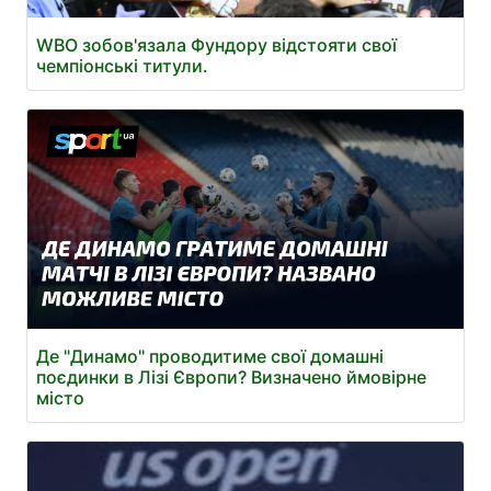
WBO зобов'язала Фундору відстояти свої
чемпіонські титули.
Де "Динамо" проводитиме свої домашні
поєдинки в Лізі Європи? Визначено ймовірне
місто