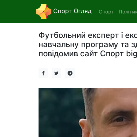
Спорт Огляд
Спорт
Політи
Футбольний експерт і ек
навчальну програму та з
повідомив сайт Спорт big