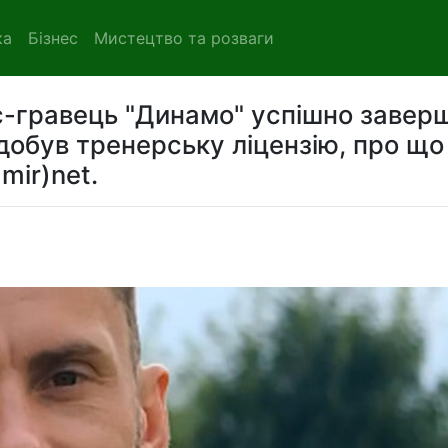
ка
Бізнес
Мистецтво та розваги
с-гравець "Динамо" успішно завер
добув тренерську ліцензію, про що
mir)net.