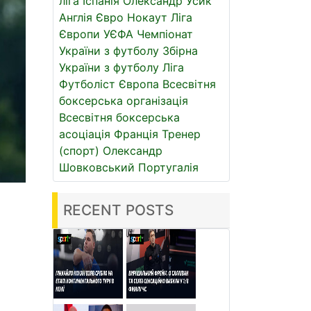
ліга
Іспанія
Олександр Усик
Англія
Євро
Нокаут
Ліга
Європи УЄФА
Чемпіонат
України з футболу
Збірна
України з футболу
Ліга
Футболіст
Європа
Всесвітня
боксерська організація
Всесвітня боксерська
асоціація
Франція
Тренер
(спорт)
Олександр
Шовковський
Португалія
RECENT POSTS