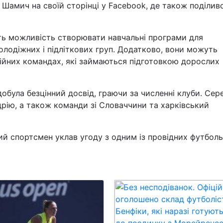
 Шамич на своїй сторінці у Facebook, де також поділив
ають можливість створювати навчальні програми для
олодіжних і підліткових груп. Додатково, вони можуть
сійних командах, які займаються підготовкою дорослих
добула безцінний досвід, граючи за численні клуби. Сер
дрію, а також команди зі Словаччини та харківський
й спортсмен уклав угоду з одним із провідних футбол