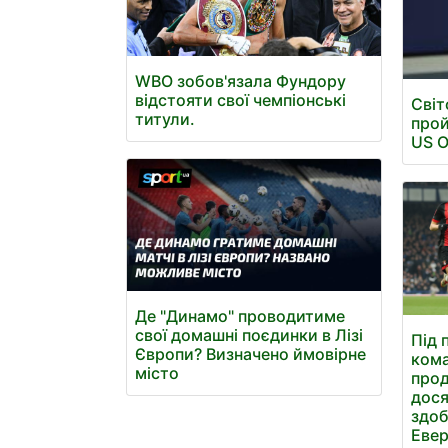
WBO зобов'язала Фундору
відстояти свої чемпіонські
Світ
титули.
прой
US 
Де "Динамо" проводитиме
свої домашні поєдинки в Лізі
Під 
Європи? Визначено ймовірне
ком
місто
про
дося
здоб
Евер