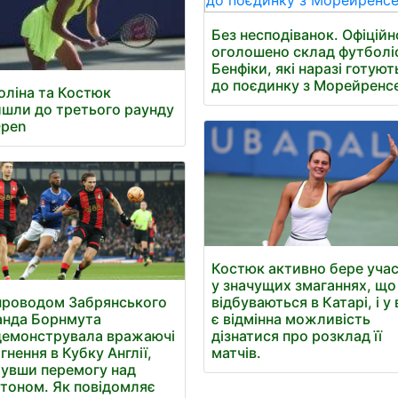
Без несподіванок. Офіційн
оголошено склад футболі
Бенфіки, які наразі готуют
до поєдинку з Морейренс
оліна та Костюк
шли до третього раунду
Open
Костюк активно бере уча
у значущих змаганнях, що
проводом Забрянського
відбуваються в Катарі, і у
анда Борнмута
є відмінна можливість
демонструвала вражаючі
дізнатися про розклад її
гнення в Кубку Англії,
матчів.
увши перемогу над
тоном. Як повідомляє