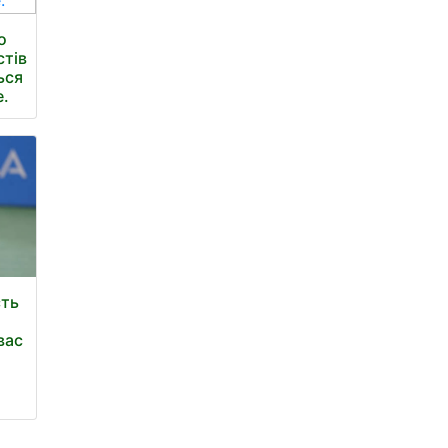
о
стів
ься
е.
сть
 вас