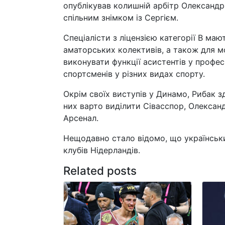
опублікував колишній арбітр Олександр
спільним знімком із Сергієм.
Спеціалісти з ліцензією категорії B м
аматорських колективів, а також для м
виконувати функції асистентів у профе
спортсменів у різних видах спорту.
Окрім своїх виступів у Динамо, Рибак з
них варто виділити Сівасспор, Олексан
Арсенал.
Нещодавно стало відомо, що українськи
клубів Нідерландів.
Related posts