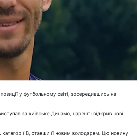
 позиції у футбольному світі, зосередившись на
виступав за київське Динамо, нарешті відкрив нові
 категорії B, ставши її новим володарем. Цю новину