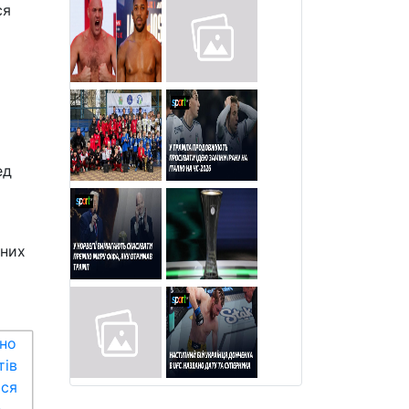
ся
ед
ьних