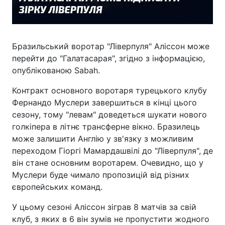
Бразильський воротар "Ліверпуля" Аліссон може
перейти до "Галатасарая", згідно з інформацією,
опублікованою Sabah.
Контракт основного воротаря турецького клубу
Фернандо Муслери завершиться в кінці цього
сезону, тому "левам" доведеться шукати нового
голкіпера в літнє трансферне вікно. Бразилець
може залишити Англію у зв'язку з можливим
переходом Гіоргі Мамардашвілі до "Ліверпуля", де
він стане основним воротарем. Очевидно, що у
Муслери буде чимало пропозицій від різних
європейських команд.
У цьому сезоні Аліссон зіграв 8 матчів за свій
клуб, з яких в 6 він зумів не пропустити жодного