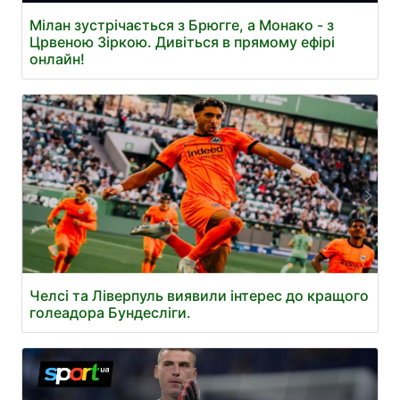
Мілан зустрічається з Брюгге, а Монако - з
Црвеною Зіркою. Дивіться в прямому ефірі
онлайн!
Челсі та Ліверпуль виявили інтерес до кращого
голеадора Бундесліги.