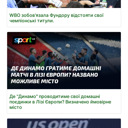
WBO зобов'язала Фундору відстояти свої
чемпіонські титули.
Де "Динамо" проводитиме свої домашні
поєдинки в Лізі Європи? Визначено ймовірне
місто