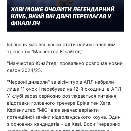
Іспанець має всі шанси стати новим головним
тренером "Манчестер Юнайтед".
"Манчестер Юнайтед" провально розпочав новий
сезон 2024/25.
"Червоні дияволи" за вісім турів АПЛ набрали
лише 11 очок і перебуває на 12-й сходинці в АПЛ
У клубі зараз серйозно розглядається питання
відставки головного тренера Еріка тен Хага.
Керівництво "МЮ" вже вивчає варіанти
потенційної заміни нідерландського коуча. Один
з основних кандидатів - це Хаві. Боси "червоних
дияволів" вже декілька разів зв'язувалося з