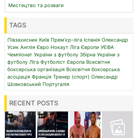
Мистецтво та розваги
TAGS
Півзахисник
Київ
Прем'єр-ліга
Іспанія
Олександр
Усик
Англія
Євро
Нокаут
Ліга Європи УЄФА
Чемпіонат України з футболу
Збірна України з
футболу
Ліга
Футболіст
Європа
Всесвітня
боксерська організація
Всесвітня боксерська
асоціація
Франція
Тренер (спорт)
Олександр
Шовковський
Португалія
RECENT POSTS