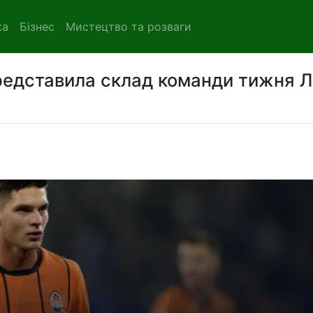
ка
Бізнес
Мистецтво та розваги
редставила склад команди тижня Л