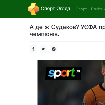
Спорт Огляд
Спорт
Політи
А де ж Судаков? УЄФА п
чемпіонів.