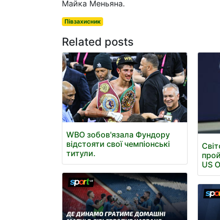
Майка Меньяна.
Півзахисник
Related posts
WBO зобов'язала Фундору
відстояти свої чемпіонські
Світ
титули.
прой
US 