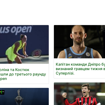
Капітан команди Дніпро б
визнаний гравцем тижня 
оліна та Костюк
Суперлізі.
шли до третього раунду
Open