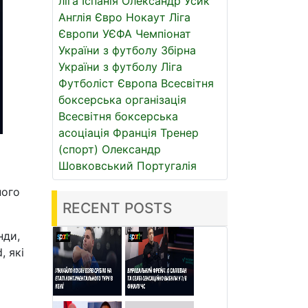
ліга
Іспанія
Олександр Усик
Англія
Євро
Нокаут
Ліга
Європи УЄФА
Чемпіонат
України з футболу
Збірна
України з футболу
Ліга
Футболіст
Європа
Всесвітня
боксерська організація
Всесвітня боксерська
асоціація
Франція
Тренер
(спорт)
Олександр
Шовковський
Португалія
ного
RECENT POSTS
нди,
, які