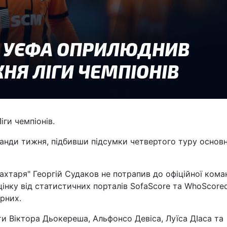
іги чемпіонів.
нди тижня, підбивши підсумки четвертого туру основ
ахтаря" Георгій Судаков не потрапив до офіційної кома
нку від статистичних порталів SofaScore та WhoScored
рних.
ти Віктора Дьокереша, Альфонсо Девіса, Луїса ДІаса та