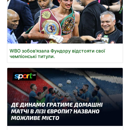
WBO зобов'язала Фундору відстояти свої
чемпіонські титули.