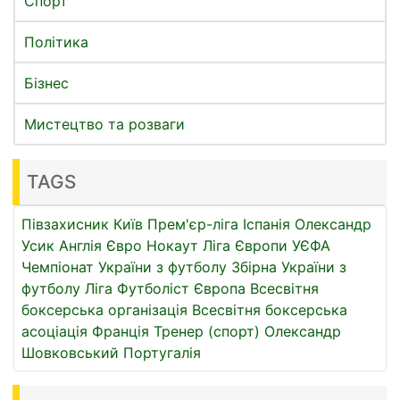
Спорт
Політика
Бізнес
Мистецтво та розваги
TAGS
Півзахисник
Київ
Прем'єр-ліга
Іспанія
Олександр
Усик
Англія
Євро
Нокаут
Ліга Європи УЄФА
Чемпіонат України з футболу
Збірна України з
футболу
Ліга
Футболіст
Європа
Всесвітня
боксерська організація
Всесвітня боксерська
асоціація
Франція
Тренер (спорт)
Олександр
Шовковський
Португалія