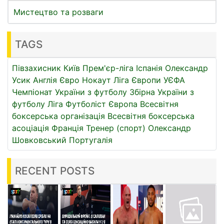
Мистецтво та розваги
TAGS
Півзахисник
Київ
Прем'єр-ліга
Іспанія
Олександр
Усик
Англія
Євро
Нокаут
Ліга Європи УЄФА
Чемпіонат України з футболу
Збірна України з
футболу
Ліга
Футболіст
Європа
Всесвітня
боксерська організація
Всесвітня боксерська
асоціація
Франція
Тренер (спорт)
Олександр
Шовковський
Португалія
RECENT POSTS