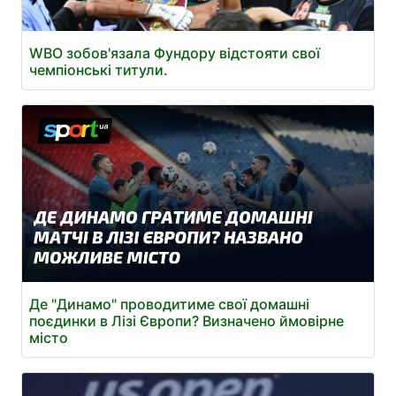
WBO зобов'язала Фундору відстояти свої
чемпіонські титули.
Де "Динамо" проводитиме свої домашні
поєдинки в Лізі Європи? Визначено ймовірне
місто