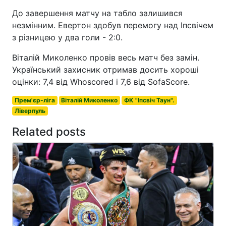
До завершення матчу на табло залишився
незмінним. Евертон здобув перемогу над Іпсвічем
з різницею у два голи - 2:0.
Віталій Миколенко провів весь матч без замін.
Український захисник отримав досить хороші
оцінки: 7,4 від Whoscored і 7,6 від SofaScore.
Прем'єр-ліга
Віталій Миколенко
ФК "Іпсвіч Таун".
Ліверпуль
Related posts