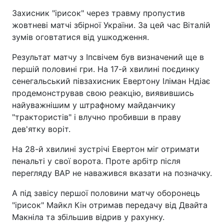
Захисник "ірисок" через травму пропустив
жовтневі матчі збірної України. За цей час Віталій
зумів оговтатися від ушкодження.
Результат матчу з Іпсвічем був визначений ще в
першій половині гри. На 17-й хвилині поєдинку
сенегальський півзахисник Евертону Іліман Ндіає
продемонстрував свою реакцію, виявившись
найуважнішим у штрафному майданчику
"трактористів" і влучно пробивши в праву
дев'ятку воріт.
На 28-й хвилині зустрічі Евертон міг отримати
пенальті у свої ворота. Проте арбітр після
перегляду ВАР не наважився вказати на позначку.
А під завісу першої половини матчу оборонець
"ірисок" Майкл Кін отримав передачу від Двайта
Макніла та збільшив відрив у рахунку.