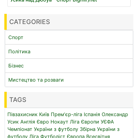
CATEGORIES
Спорт
Політика
Бізнес
Мистецтво та розваги
TAGS
Півзахисник
Київ
Прем'єр-ліга
Іспанія
Олександр
Усик
Англія
Євро
Нокаут
Ліга Європи УЄФА
Чемпіонат України з футболу
Збірна України з
футболу
Ліга
Футболіст
Європа
Всесвітня