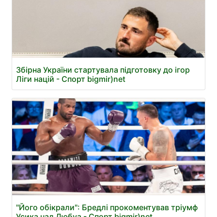
Збірна України стартувала підготовку до ігор
Ліги націй - Спорт bigmir)net
"Його обікрали": Бредлі прокоментував тріумф
Усика над Дюбуа - Спорт bigmir)net