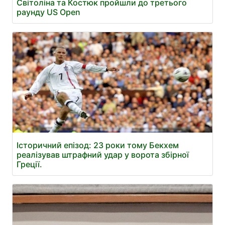
Світоліна та Костюк пройшли до третього
раунду US Open
Історичний епізод: 23 роки тому Бекхем
реалізував штрафний удар у ворота збірної
Греції.