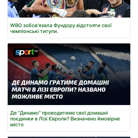
WBO зобов'язала Фундору відстояти свої
чемпіонські титули.
Де "Динамо" проводитиме свої домашні
поєдинки в Лізі Європи? Визначено ймовірне
місто