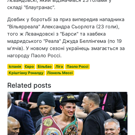
складі "блаугранас".
Довбик у боротьбі за приз випередив нападника
"Вільярреала" Александра Сьорлота (23 голи),
того ж Лєвандовскі з "Барси" та хавбека
мадридського "Реала" Джуда Беллінгема (по 19
м'ячів). У новому сезоні українець змагається за
нагороду Паоло Россі.
Іспанія
Євро
Більбао
Ліга
Паоло Россі
Кріштіану Роналду
Ліонель Мессі
Related posts