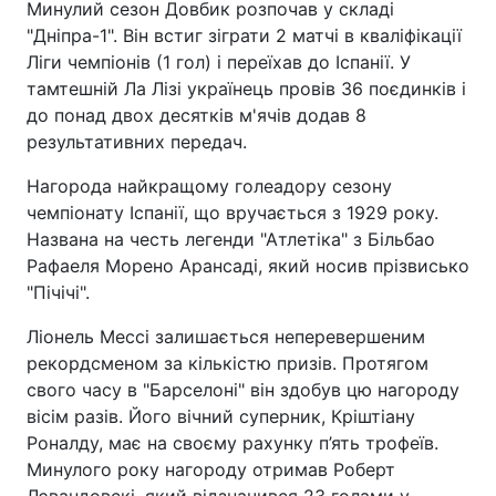
Минулий сезон Довбик розпочав у складі
"Дніпра-1". Він встиг зіграти 2 матчі в кваліфікації
Ліги чемпіонів (1 гол) і переїхав до Іспанії. У
тамтешній Ла Лізі українець провів 36 поєдинків і
до понад двох десятків м'ячів додав 8
результативних передач.
Нагорода найкращому голеадору сезону
чемпіонату Іспанії, що вручається з 1929 року.
Названа на честь легенди "Атлетіка" з Більбао
Рафаеля Морено Арансаді, який носив прізвисько
"Пічічі".
Ліонель Мессі залишається неперевершеним
рекордсменом за кількістю призів. Протягом
свого часу в "Барселоні" він здобув цю нагороду
вісім разів. Його вічний суперник, Кріштіану
Роналду, має на своєму рахунку п’ять трофеїв.
Минулого року нагороду отримав Роберт
Лєвандовскі, який відзначився 23 голами у