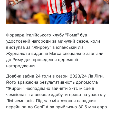
Форвард італійського клубу "Рома" був
удостоєний нагороди за минулий сезон, коли
виступав за "Жирону" в іспанській лізі.
Журналісти видання Marca спеціально завітали
до Риму для проведення церемонії
нагородження.
Довбик забив 24 голи в сезоні 2023/24 Ла Ліги.
Його вражаюча результативність допомогла
"Жироні" несподівано зайняти 3-тє місце в
чемпіонаті та вперше здобути право на участь у
Лізі чемпіонів. Під час міжсезоння нападник
перейшов до Серії A за приблизно 30,5 млн євро.