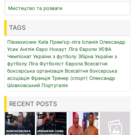
Мистецтво та розваги
TAGS
Півзахисник
Київ
Прем'єр-ліга
Іспанія
Олександр
Усик
Англія
Євро
Нокаут
Ліга Європи УЄФА
Чемпіонат України з футболу
Збірна України з
футболу
Ліга
Футболіст
Європа
Всесвітня
боксерська організація
Всесвітня боксерська
асоціація
Франція
Тренер (спорт)
Олександр
Шовковський
Португалія
RECENT POSTS