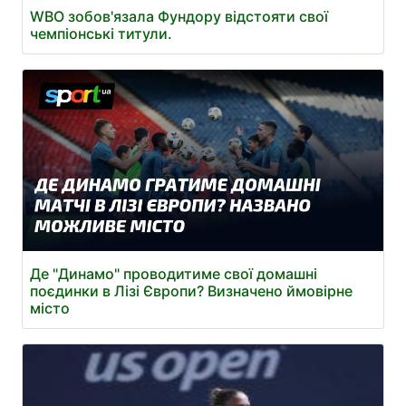
WBO зобов'язала Фундору відстояти свої
чемпіонські титули.
Де "Динамо" проводитиме свої домашні
поєдинки в Лізі Європи? Визначено ймовірне
місто