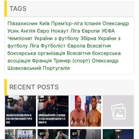
TAGS
Півзахисник
Київ
Прем'єр-ліга
Іспанія
Олександр
Усик
Англія
Євро
Нокаут
Ліга Європи УЄФА
Чемпіонат України з футболу
Збірна України з
футболу
Ліга
Футболіст
Європа
Всесвітня
боксерська організація
Всесвітня боксерська
асоціація
Франція
Тренер (спорт)
Олександр
Шовковський
Португалія
RECENT POSTS