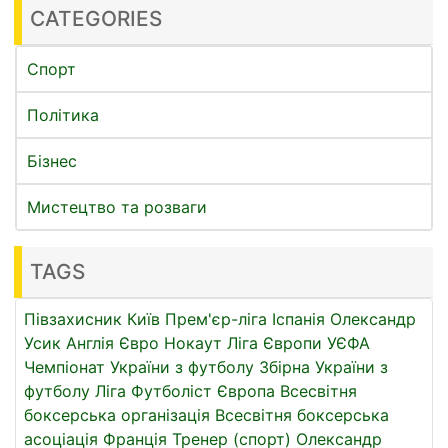
CATEGORIES
Спорт
Політика
Бізнес
Мистецтво та розваги
TAGS
Півзахисник
Київ
Прем'єр-ліга
Іспанія
Олександр
Усик
Англія
Євро
Нокаут
Ліга Європи УЄФА
Чемпіонат України з футболу
Збірна України з
футболу
Ліга
Футболіст
Європа
Всесвітня
боксерська організація
Всесвітня боксерська
асоціація
Франція
Тренер (спорт)
Олександр