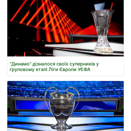
"Динамо" дізналося своїх суперників у
груповому етапі Ліги Європи УЄФА