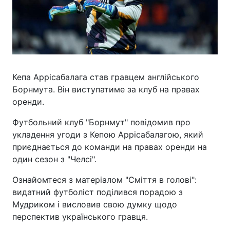
Кепа Аррісабалага став гравцем англійського
Борнмута. Він виступатиме за клуб на правах
оренди.
Футбольний клуб "Борнмут" повідомив про
укладення угоди з Кепою Аррісабалагою, який
приєднається до команди на правах оренди на
один сезон з "Челсі".
Ознайомтеся з матеріалом "Сміття в голові":
видатний футболіст поділився порадою з
Мудриком і висловив свою думку щодо
перспектив українського гравця.