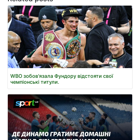
WBO зобов'язала Фундору відстояти свої
чемпіонські титули.