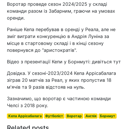
Воротар проведе сезон 2024/2025 у складі
команди разом із Забарним, граючи на умовах
оренди.
Раніше Кепа перебував в оренді у Реала, але не
зміг виграти конкуренцію в Андрія Луніна за
місце в стартовому складі і в кінці сезону
повернувся до "аристократів".
Відео з презентації Кепи у Борнмуті: дивіться тут
Довідка. У сезоні-2023/2024 Кепа Аррісабалага
зіграв 20 матчів за Реал, у яких пропустив 18
м'ячів та 9 разів відстояв на нуль.
Зазначимо, що воротар є частиною команди
Челсі з 2018 року.
Кепа Аррісабалага
Футболіст
Воротар
Англія
Борнмут
Related posts