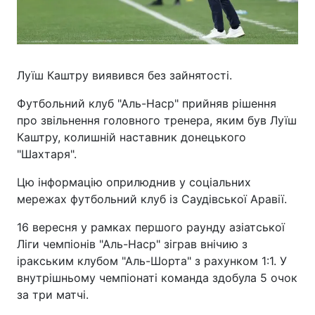
Луїш Каштру виявився без зайнятості.
Футбольний клуб "Аль-Наср" прийняв рішення
про звільнення головного тренера, яким був Луїш
Каштру, колишній наставник донецького
"Шахтаря".
Цю інформацію оприлюднив у соціальних
мережах футбольний клуб із Саудівської Аравії.
16 вересня у рамках першого раунду азіатської
Ліги чемпіонів "Аль-Наср" зіграв внічию з
іракським клубом "Аль-Шорта" з рахунком 1:1. У
внутрішньому чемпіонаті команда здобула 5 очок
за три матчі.