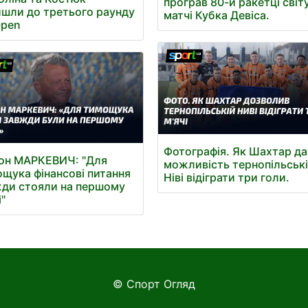
програв 80-й ракетці світ
шли до третього раунду
матчі Кубка Девіса.
Open
Фотографія. Як Шахтар да
он МАРКЕВИЧ: "Для
можливість тернопільськ
щука фінансові питання
Ніві відіграти три голи.
ди стояли на першому
і"
© Спорт Огляд