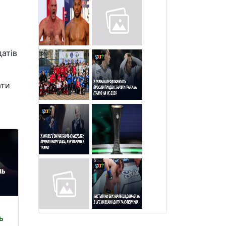
датів
ати
ь