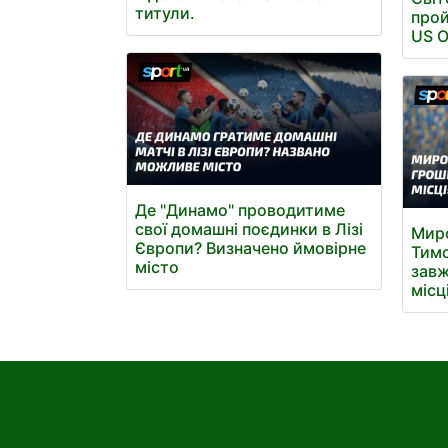
титули.
прой
US 
Де "Динамо" проводитиме
свої домашні поєдинки в Лізі
Мир
Європи? Визначено ймовірне
Тимо
місто
завж
місц