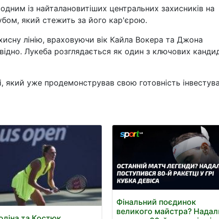
одним із найталановитіших центральних захисників на
убом, який стежить за його кар'єрою.
хисну лінію, враховуючи вік Кайла Вокера та Джона
овідно. Лукеба розглядається як один з ключових канди
сі, який уже продемонстрував свою готовність інвестув
Фінальний поєдинок
великого майстра? Надал
оліна та Костюк