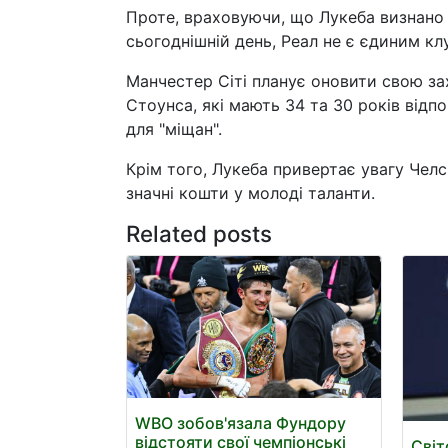
Проте, враховуючи, що Лукеба визнано 
сьогоднішній день, Реал не є єдиним кл
Манчестер Сіті планує оновити свою за
Стоунса, які мають 34 та 30 років відп
для "міщан".
Крім того, Лукеба привертає увагу Чел
значні кошти у молоді таланти.
Related posts
WBO зобов'язала Фундору
відстояти свої чемпіонські
Світ