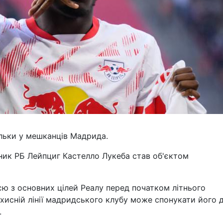
ільки у мешканців Мадрида.
исник РБ Лейпциг Кастелло Лукеба став об'єктом
ією з основних цілей Реалу перед початком літнього
ахисній лінії мадридського клубу може спонукати його 
.