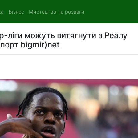
ка
Бізнес
Мистецтво та розваги
р-ліги можуть витягнути з Реалу
порт bigmir)net