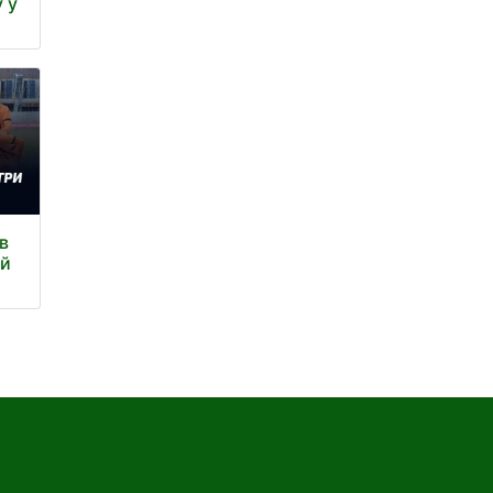
у у
в
ій