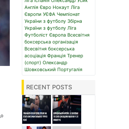
ліга
Іспанія
Олександр Усик
Англія
Євро
Нокаут
Ліга
Європи УЄФА
Чемпіонат
України з футболу
Збірна
України з футболу
Ліга
Футболіст
Європа
Всесвітня
боксерська організація
Всесвітня боксерська
асоціація
Франція
Тренер
(спорт)
Олександр
Шовковський
Португалія
RECENT POSTS
до