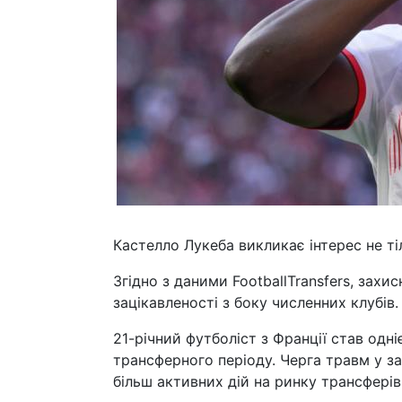
Кастелло Лукеба викликає інтерес не т
Згідно з даними FootballTransfers, зах
зацікавленості з боку численних клубів.
21-річний футболіст з Франції став одн
трансферного періоду. Черга травм у з
більш активних дій на ринку трансферів