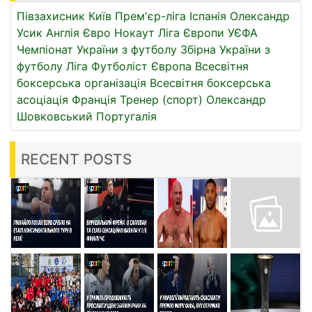
Півзахисник
Київ
Прем'єр-ліга
Іспанія
Олександр
Усик
Англія
Євро
Нокаут
Ліга Європи УЄФА
Чемпіонат України з футболу
Збірна України з
футболу
Ліга
Футболіст
Європа
Всесвітня
боксерська організація
Всесвітня боксерська
асоціація
Франція
Тренер (спорт)
Олександр
Шовковський
Португалія
RECENT POSTS