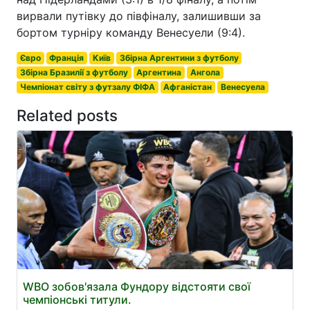
вирвали путівку до півфіналу, залишивши за
бортом турніру команду Венесуели (9:4).
Євро
Франція
Київ
Збірна Аргентини з футболу
Збірна Бразилії з футболу
Аргентина
Ангола
Чемпіонат світу з футзалу ФІФА
Афганістан
Венесуела
Related posts
WBO зобов'язала Фундору відстояти свої
чемпіонські титули.