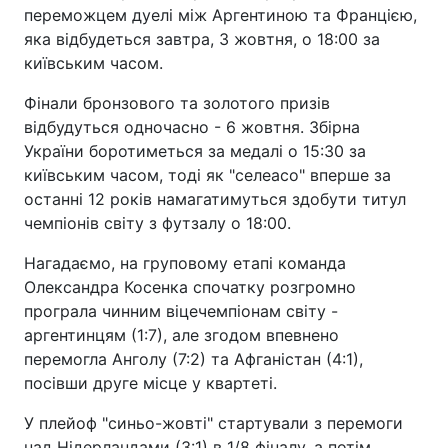
переможцем дуелі між Аргентиною та Францією,
яка відбудеться завтра, 3 жовтня, о 18:00 за
київським часом.
Фінали бронзового та золотого призів
відбудуться одночасно - 6 жовтня. Збірна
України боротиметься за медалі о 15:30 за
київським часом, тоді як "селеасо" вперше за
останні 12 років намагатимуться здобути титул
чемпіонів світу з футзалу о 18:00.
Нагадаємо, на груповому етапі команда
Олександра Косенка спочатку розгромно
програла чинним віцечемпіонам світу -
аргентинцям (1:7), але згодом впевнено
перемогла Анголу (7:2) та Афганістан (4:1),
посівши друге місце у квартеті.
У плейоф "синьо-жовті" стартували з перемоги
над Нідерландами (3:1) в 1/8 фіналу, а потім