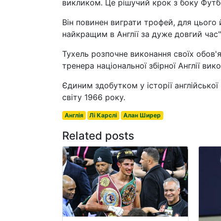
викликом. Це рішучий крок з боку Футбол
Він повинен виграти трофей, для цього 
найкращим в Англії за дуже довгий час"
Тухель розпочне виконання своїх обов'я
тренера національної збірної Англії вико
Єдиним здобутком у історії англійської
світу 1966 року.
Англія
Лі Карслі
Алан Ширер
Related posts