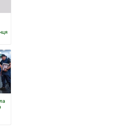
їнця
ла
а