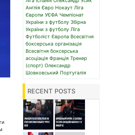
ліга
Іспанія
Олександр Усик
Англія
Євро
Нокаут
Ліга
Європи УЄФА
Чемпіонат
України з футболу
Збірна
України з футболу
Ліга
Футболіст
Європа
Всесвітня
боксерська організація
Всесвітня боксерська
асоціація
Франція
Тренер
(спорт)
Олександр
Шовковський
Португалія
RECENT POSTS
ти
м