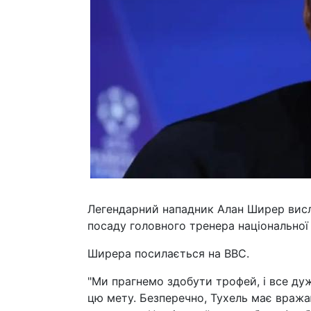
Легендарний нападник Алан Ширер вис
посаду головного тренера національної з
Ширера посилається на BBC.
"Ми прагнемо здобути трофей, і все ду
цю мету. Безперечно, Тухель має вража