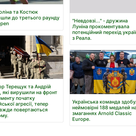
оліна та Костюк
шли до третього раунду
"Невдовзі..." - дружина
Open
Луніна прокоментувала
потенційний перехід укра
з Реала.
ор Терещук та Андрій
, які вирушили на фронт
оменту початку
Українська команда здобу
йської агресії, тепер
неймовірні 188 медалей н
вжди повертаються
змаганнях Arnold Classic
му.
Europe.