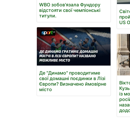
WBO зобов'язала Фундору
відстояти свої чемпіонські
Світ
титули.
прой
US 
Де "Динамо" проводитиме
свої домашні поєдинки в Лізі
Вікт
Європи? Визначено ймовірне
Кузь
місто
із м
росі
наза
додо