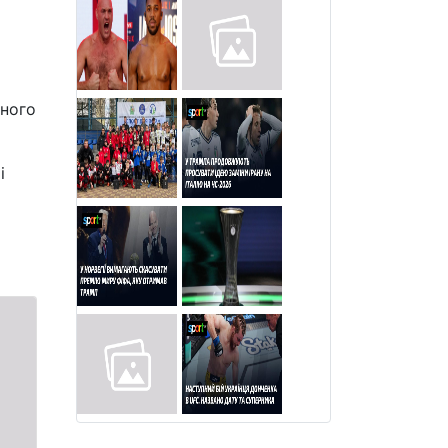
вного
і