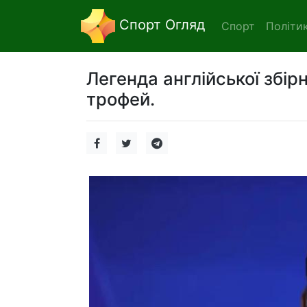
Спорт Огляд
Спорт
Політи
Легенда англійської збір
трофей.