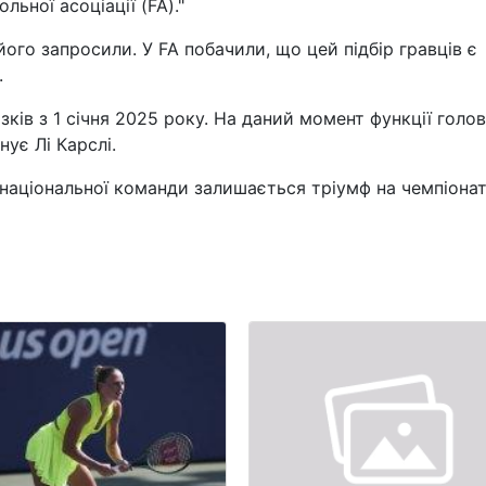
ьної асоціації (FA)."
його запросили. У FA побачили, що цей підбір гравців є
.
зків з 1 січня 2025 року. На даний момент функції голо
нує Лі Карслі.
 національної команди залишається тріумф на чемпіонат