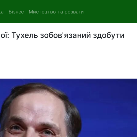
ка
Бізнес
Мистецтво та розваги
ної: Тухель зобов'язаний здобути