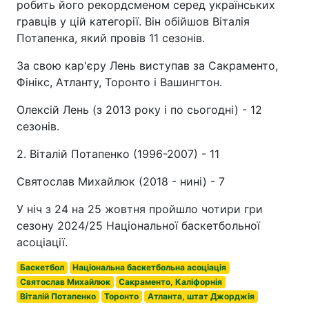
робить його рекордсменом серед українських
гравців у цій категорії. Він обійшов Віталія
Потапенка, який провів 11 сезонів.
За свою кар'єру Лень виступав за Сакраменто,
Фінікс, Атланту, Торонто і Вашингтон.
Олексій Лень (з 2013 року і по сьогодні) - 12
сезонів.
2. Віталій Потапенко (1996-2007) - 11
Святослав Михайлюк (2018 - нині) - 7
У ніч з 24 на 25 жовтня пройшло чотири гри
сезону 2024/25 Національної баскетбольної
асоціації.
Баскетбол
Національна баскетбольна асоціація
Святослав Михайлюк
Сакраменто, Каліфорнія
Віталій Потапенко
Торонто
Атланта, штат Джорджія