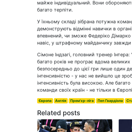
майже індивідуальний. Вони обороняють
багато терпіти.
У їхньому складі зібрана потужна команд
демонструють відмінні навички в органі
впевнений, чи зможе Федеріко Дімарко 
навіс, у штрафному майданчику завжди 
Сімоне Індзагі, головний тренер Інтера
багато років не програє вдома великих 
безпосередньо до цієї гри лише один де
інтенсивністю - у нас не вийшло це зр
інтенсивність була високою. Але багато 
команди своїх країн - не тільки в Європі
Європа
Англія
Прем'єр-ліга
Пеп Гвардіола
Ст
Related posts