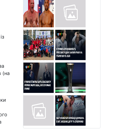
із
за
 (на
оки
ого
в