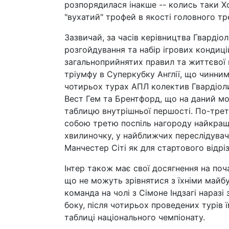
розпорядилася інакше -- колись таки Х
"вухатий" трофей в якості головного тре
Зазвичай, за часів керівництва Гвардіол
розгойдування та набір ігрових кондицій
загальноприйнятих правил та життєвої 
тріумфу в Суперкубку Англії, що чинним
чотирьох турах АПЛ колектив Гвардіоли 
Вест Гем та Брентфорд, що на даний м
таблицю внутрішньої першості. По-трет
собою третю поспіль нагороду найкращо
хвилиночку, у найближчих переслідувачі
Манчестер Сіті як для стартового відрі
Інтер також має свої досягнення на поча
що не можуть зрівнятися з їхніми майбу
команда на чолі з Сімоне Індзагі наразі 
боку, після чотирьох проведених турів
таблиці національного чемпіонату.