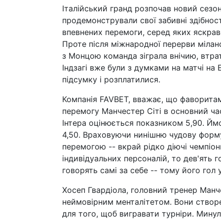
Італійський гранд розпочав новий сезон
продемонстрували свої забивні здібност
впевнених перемоги, серед яких яскрав
Проте після міжнародної перерви мілан
з Монцою команда зіграла внічию, втра
Індзагі вже були з думками на матчі на Е
підсумку і розплатилися.
Компанія FAVBET, вважає, що фаворитами
перемогу Манчестер Сіті в основний час
Інтера оцінюється показником 5,90. Йм
4,50. Враховуючи нинішню чудову форму 
перемогою -- вкрай рідко діючі чемпіон
індивідуальних персоналій, то дев'ять 
говорять самі за себе -- тому його гол 
Хосеп Гвардіола, головний тренер Манчес
неймовірним менталітетом. Вони створен
для того, щоб вигравати турніри. Минул