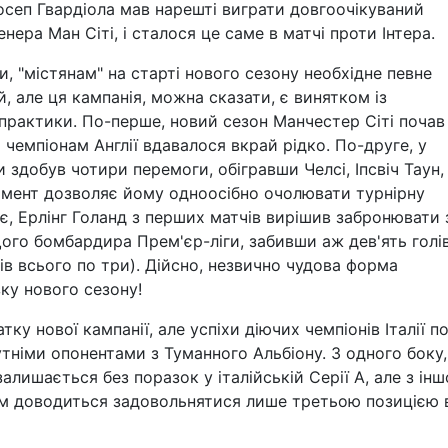
осеп Гвардіола мав нарешті виграти довгоочікуваний
нера Ман Сіті, і сталося це саме в матчі проти Інтера.
и, "містянам" на старті нового сезону необхідне певне
, але ця кампанія, можна сказати, є винятком із
практики. По-перше, новий сезон Манчестер Сіті почав 
 чемпіонам Англії вдавалося вкрай рідко. По-друге, у
здобув чотири перемоги, обігравши Челсі, Іпсвіч Таун,
омент дозволяє йому одноосібно очолювати турнірну
є, Ерлінг Голанд з перших матчів вирішив забронювати 
го бомбардира Прем'єр-ліги, забивши аж дев'ять голів
в всього по три). Дійсно, незвично чудова форма
зку нового сезону!
тку нової кампанії, але успіхи діючих чемпіонів Італії п
тніми опонентами з Туманного Альбіону. З одного боку,
залишається без поразок у італійській Серії А, але з інш
 їм доводиться задовольнятися лише третьою позицією 