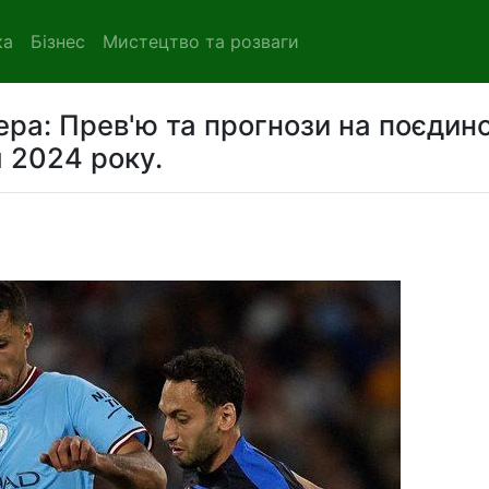
ка
Бізнес
Мистецтво та розваги
ера: Прев'ю та прогнози на поєдин
я 2024 року.