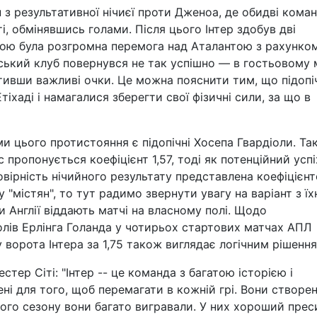
 з результативної нічиєї проти Дженоа, де обидві кома
і, обмінявшись голами. Після цього Інтер здобув дві
ою була розгромна перемога над Аталантою з рахунком
ський клуб повернувся не так успішно — в гостьовому 
тивши важливі очки. Це можна пояснити тим, що підопі
тіхаді і намагалися зберегти свої фізичні сили, за що в
 цього протистояння є підопічні Хосепа Гвардіоли. Так
 пропонується коефіцієнт 1,57, тоді як потенційний успі
овірність нічийного результату представлена коефіцієн
"містян", то тут радимо звернути увагу на варіант з ї
и Англії віддають матчі на власному полі. Щодо
голів Ерлінга Голанда у чотирьох стартових матчах АПЛ
у ворота Інтера за 1,75 також виглядає логічним рішення
тер Сіті: "Інтер -- це команда з багатою історією і
і для того, щоб перемагати в кожній грі. Вони створен
ого сезону вони багато вигравали. У них хороший преси