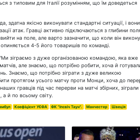
ся з типовим для Італії розумінням, що їм доведеться
а, здатна якісно виконувати стандартні ситуації, і вони
зації атак. Гравці активно підключаються з глибини пол
вийти на поле, але варто зазначити, що коли він викон
опиняється 4-5 його товаришів по команді.
: "Ми зіграємо з дуже організованою командою, яка вже
матчів, але знаємо, що потрібно робити, хоча й готувал
нь. Знаємо, що потрібно зіграти з дуже великою
обити протягом усього матчу проти Монци, хоча до пере
наших гравців під час перерви на матчі збірних, зіграли
, а й по всьому світу.
амбул
Коефіцієнт УЄФА
ФК "Іпсвіч Таун".
Манчестер
Швеція