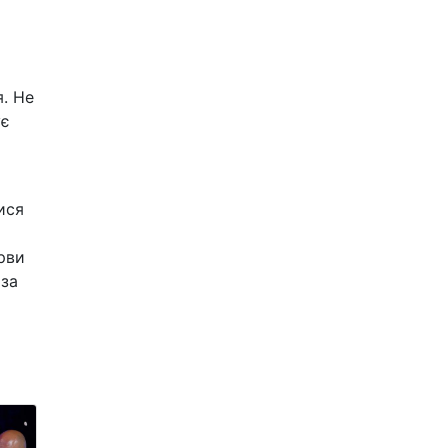
я. Не
ує
ися
рви
 за