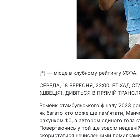
[*] — місце в клубному рейтингу УЄФА.
СЕРЕДА, 18 ВЕРЕСНЯ, 22:00. ЕТІХАД 
(ШВЕЦІЯ). ДИВІТЬСЯ В ПРЯМІЙ ТРАНСЛ
Ремейк стамбульського фіналу 2023 рок
як багато хто може ще пам'ятати, Манче
рахунком 1:0, а автором єдиного гола с
Повертаючись у той ще зовсім недавній 
скористатися нечисленними помилками в