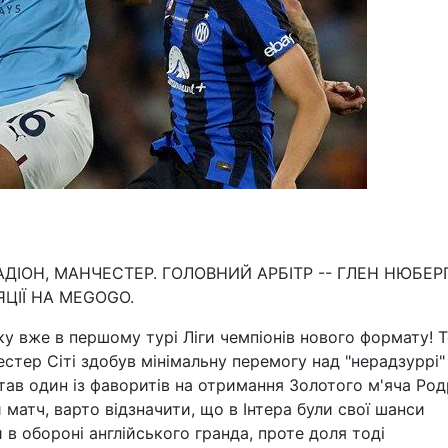
СТАДІОН, МАНЧЕСТЕР. ГОЛОВНИЙ АРБІТР -- ГЛЕН НЮБЕР
ЯЦІЇ НА MEGOGO.
у вже в першому турі Ліги чемпіонів нового формату! Т
стер Сіті здобув мінімальну перемогу над "нерадзуррі"
тав один із фаворитів на отримання Золотого м'яча Родр
матч, варто відзначити, що в Інтера були свої шанси
 обороні англійського гранда, проте доля тоді