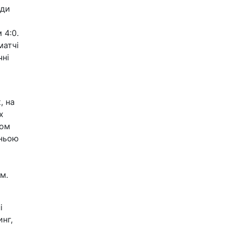
нди
 4:0.
матчі
чні
, на
х
том
хньою
м.
і
нг,