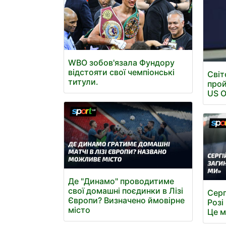
WBO зобов'язала Фундору
відстояти свої чемпіонські
Світ
титули.
прой
US 
Де "Динамо" проводитиме
свої домашні поєдинки в Лізі
Серг
Європи? Визначено ймовірне
Розі
місто
Це м