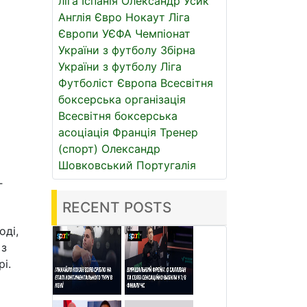
ліга
Іспанія
Олександр Усик
Англія
Євро
Нокаут
Ліга
Європи УЄФА
Чемпіонат
України з футболу
Збірна
України з футболу
Ліга
Футболіст
Європа
Всесвітня
боксерська організація
Всесвітня боксерська
асоціація
Франція
Тренер
(спорт)
Олександр
Шовковський
Португалія
Г
RECENT POSTS
оді,
 з
і.