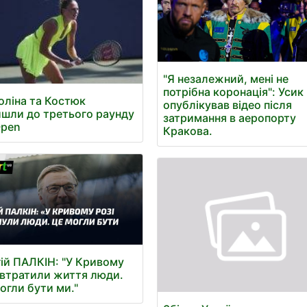
"Я незалежний, мені не
потрібна коронація": Усик
оліна та Костюк
опублікував відео після
шли до третього раунду
затримання в аеропорту
Open
Кракова.
ій ПАЛКІН: "У Кривому
 втратили життя люди.
огли бути ми."