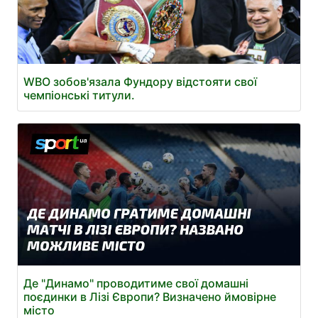
WBO зобов'язала Фундору відстояти свої
чемпіонські титули.
Де "Динамо" проводитиме свої домашні
поєдинки в Лізі Європи? Визначено ймовірне
місто