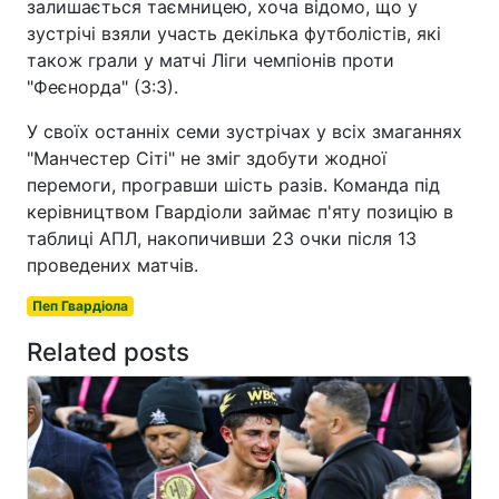
залишається таємницею, хоча відомо, що у
зустрічі взяли участь декілька футболістів, які
також грали у матчі Ліги чемпіонів проти
"Феєнорда" (3:3).
У своїх останніх семи зустрічах у всіх змаганнях
"Манчестер Сіті" не зміг здобути жодної
перемоги, програвши шість разів. Команда під
керівництвом Гвардіоли займає п'яту позицію в
таблиці АПЛ, накопичивши 23 очки після 13
проведених матчів.
Пеп Гвардіола
Related posts