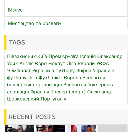
Бізнес
Мистецтво та розваги
TAGS
Півзахисник
Київ
Прем'єр-ліга
Іспанія
Олександр
Усик
Англія
Євро
Нокаут
Ліга Європи УЄФА
Чемпіонат України з футболу
Збірна України з
футболу
Ліга
Футболіст
Європа
Всесвітня
боксерська організація
Всесвітня боксерська
асоціація
Франція
Тренер (спорт)
Олександр
Шовковський
Португалія
RECENT POSTS