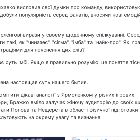
ихавко висловив свої думки про команду, використову
обули популярність серед фанатів, вносячи нові емоці
сленгові вирази у своєму щоденному спілкуванні. Сере
акі, як "чиназес", "сігма", "імба" та "найк-про". Які гр
траціями для пояснення цих слів?
 суть імбі. Якщо я правильно розумію, це поняття тіс
ена настоящая суть нашего бытия.
ітити цікаві аналогії з Ярмоленком у різних ігрових
ри, Бражко вміло залучає жіночу аудиторію до своїх ш
тати Попова та Нещерета в області фізичної підготовки
слуговують на окрему увагу та визнання.