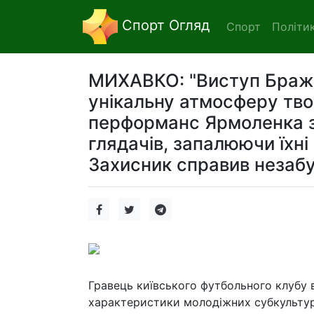
Спорт Огляд
Спорт
Політи
МИХАВКО: "Виступ Бражк
унікальну атмосферу тво
перформанс Ярмоленка з
глядачів, запалюючи їхні
Захисник справив незаб
Гравець київського футбольного клубу 
характеристики молодіжних субкультур