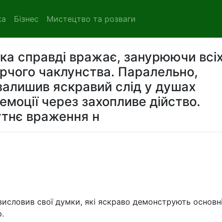
ка
Бізнес
Мистецтво та розваги
а справді вражає, занурюючи всіх
рчого чаклунства. Паралельно,
алишив яскравий слід у душах
 емоції через захопливе дійство.
утнє враження н
висловив свої думки, які яскраво демонструють основн
.