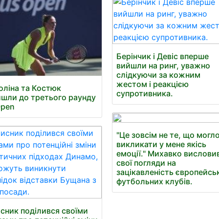
Берінчик і Девіс вперше
вийшли на ринг, уважно
слідкуючи за кожним
жестом і реакцією
оліна та Костюк
супротивника.
шли до третього раунду
Open
"Це зовсім не те, що могл
викликати у мене якісь
емоції." Михавко вислови
свої погляди на
зацікавленість європейсь
футбольних клубів.
сник поділився своїми